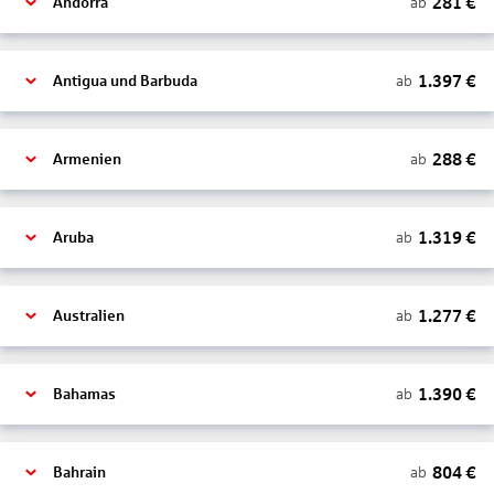
281
€
ab
Andorra
1.397
€
ab
Antigua und Barbuda
288
€
ab
Armenien
1.319
€
ab
Aruba
1.277
€
ab
Australien
1.390
€
ab
Bahamas
804
€
ab
Bahrain