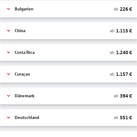
226
€
ab
Bulgarien
1.115
€
ab
China
1.240
€
ab
Costa Rica
1.157
€
ab
Curaçao
394
€
ab
Dänemark
551
€
ab
Deutschland