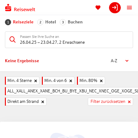
Reiseziele
Hotel
Buchen
1
2
3
Passen Sie Ihre Suche an
26.04.25
–
23.04.27
,
2 Erwachsene
Keine Ergebnisse
A-Z
Min. 4 Sterne
Min. 4 von 6
Min. 80%
ALL_XALL_ANEX_XANE_BCH_BU_BYE_XBU_NEC_XNEC_OGE_XOGE_SL
Direkt am Strand
Filter zurücksetzen