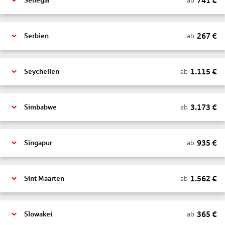
741
€
ab
Senegal
267
€
ab
Serbien
1.115
€
ab
Seychellen
3.173
€
ab
Simbabwe
935
€
ab
Singapur
1.562
€
ab
Sint Maarten
365
€
ab
Slowakei