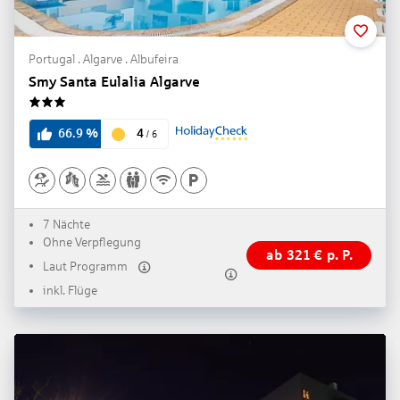
Portugal . Algarve . Albufeira
Smy Santa Eulalia Algarve
3
4
66.9
%
/
6
7 Nächte
Ohne Verpflegung
ab
321
€
p. P.
Laut Programm
inkl. Flüge