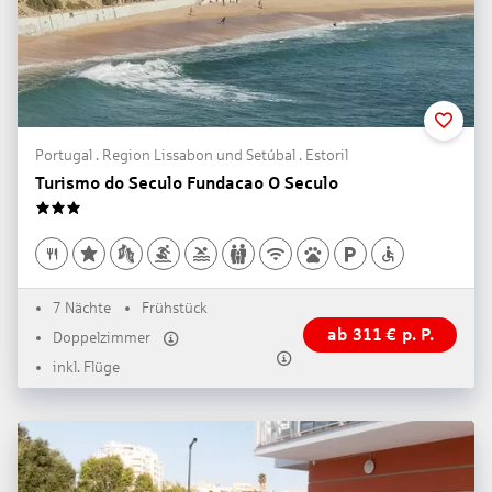
Portugal . Region Lissabon und Setúbal . Estoril
Turismo do Seculo Fundacao O Seculo
3
7 Nächte
Frühstück
ab
311
€
p. P.
Doppelzimmer
inkl. Flüge