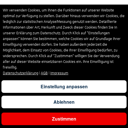
964
€
ab
Tansania
Wir verwenden Cookies, um Ihnen die Funktionen auf unserer Website
optimal zur Verfügung zu stellen. Darüber hinaus verwenden wir Cookies, die
lediglich zur statistischen Analyse/Messung genutzt werden. Detaillierte
643
€
ab
Thailand
Informationen über Art, Herkunft und Zweck dieser Cookies finden Sie in
unserer Erklärung zum Datenschutz. Durch Klick auf "Einstellungen
anpassen" können Sie bestimmen, welche Cookies wir auf Grundlage Ihrer
Einwilligung verwenden dürfen. Sie haben außerdem jederzeit die
1.028
€
ab
Trinidad und Tobago
Möglichkeit, dem Einsatz von Cookies, die Ihrer Einwilligung bedürfen, zu
widersprechen. Durch Klick auf “Zustimmen“ willigen Sie der Verwendung
aller auf dieser Website einsetzbaren Cookies ein. Ihre Einwilligung ist
freiwillig.
305
€
ab
Tschechische Republik
Datenschutzerklärung
|
AGB
|
Impressum
Einstellung anpassen
312
€
ab
Tunesien
Ablehnen
215
€
ab
Türkei
Zustimmen
Ergebnisse filtern