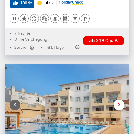
4
100
%
/
6
7 Nächte
Ohne Verpflegung
ab
319
€
p. P.
Studio
inkl. Flüge