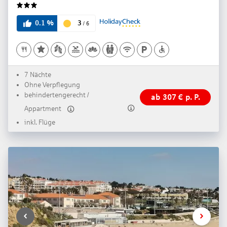
3
3
0.1
%
/
6
7 Nächte
Ohne Verpflegung
behindertengerecht /
ab
307
€
p. P.
Appartment
inkl. Flüge