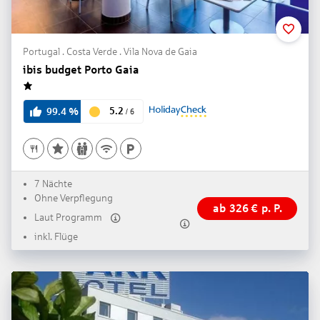
Portugal . Costa Verde . Vila Nova de Gaia
ibis budget Porto Gaia
1
5.2
99.4
%
/
6
7 Nächte
Ohne Verpflegung
ab
326
€
p. P.
Laut Programm
inkl. Flüge