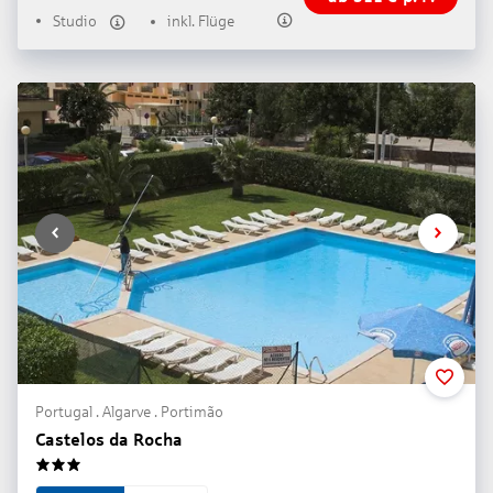
Studio
inkl. Flüge
Portugal . Algarve . Portimão
Castelos da Rocha
3