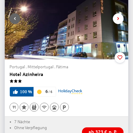
Portugal . Mittelportugal . Fátima
Hotel Azinheira
3
6
100
%
/
6
7 Nächte
Ohne Verpflegung
ab
323
€
p. P.