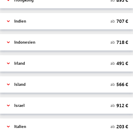
893
€
ab
Hongkong
707
€
ab
Indien
718
€
ab
Indonesien
491
€
ab
Irland
566
€
ab
Island
912
€
ab
Israel
203
€
ab
Italien