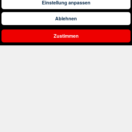
Einstellung anpassen
1.304
€
ab
Barbados
Ablehnen
561
€
ab
Belgien
Zustimmen
Ergebnisse filtern
2.000
€
ab
Bonaire, Sint Eustatius und Saba
402
€
ab
Bosnien und Herzegowina
1.178
€
ab
Botswana
1.565
€
ab
Brasilien
234
€
ab
Bulgarien