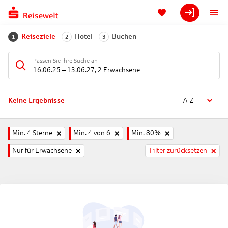
Reiseziele
Hotel
Buchen
1
2
3
Passen Sie Ihre Suche an
16.06.25
–
13.06.27
,
2 Erwachsene
Keine Ergebnisse
A-Z
Min. 4 Sterne
Min. 4 von 6
Min. 80%
Nur für Erwachsene
Filter zurücksetzen