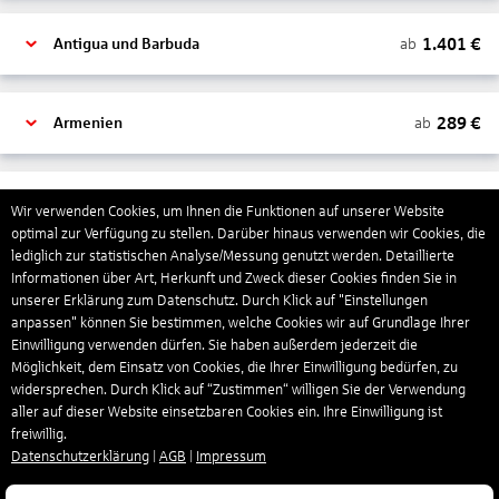
1.401
€
ab
Antigua und Barbuda
289
€
ab
Armenien
1.318
€
ab
Aruba
Wir verwenden Cookies, um Ihnen die Funktionen auf unserer Website
optimal zur Verfügung zu stellen. Darüber hinaus verwenden wir Cookies, die
lediglich zur statistischen Analyse/Messung genutzt werden. Detaillierte
Informationen über Art, Herkunft und Zweck dieser Cookies finden Sie in
1.265
€
ab
Australien
unserer Erklärung zum Datenschutz. Durch Klick auf "Einstellungen
anpassen" können Sie bestimmen, welche Cookies wir auf Grundlage Ihrer
Einwilligung verwenden dürfen. Sie haben außerdem jederzeit die
1.558
€
ab
Bahamas
Möglichkeit, dem Einsatz von Cookies, die Ihrer Einwilligung bedürfen, zu
widersprechen. Durch Klick auf “Zustimmen“ willigen Sie der Verwendung
aller auf dieser Website einsetzbaren Cookies ein. Ihre Einwilligung ist
freiwillig.
804
€
ab
Bahrain
Datenschutzerklärung
|
AGB
|
Impressum