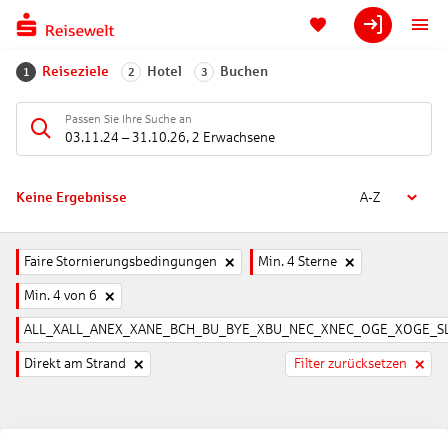
Reiseziele
Hotel
Buchen
1
2
3
Passen Sie Ihre Suche an
03.11.24
–
31.10.26
,
2 Erwachsene
Keine Ergebnisse
A-Z
Faire Stornierungsbedingungen
Min. 4 Sterne
Min. 4 von 6
ALL_XALL_ANEX_XANE_BCH_BU_BYE_XBU_NEC_XNEC_OGE_XOGE_SL
Direkt am Strand
Filter zurücksetzen