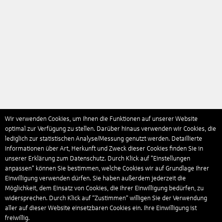
Wir verwenden Cookies, um Ihnen die Funktionen auf unserer Website
optimal zur Verfügung zu stellen. Darüber hinaus verwenden wir Cookies, die
lediglich zur statistischen Analyse/Messung genutzt werden. Detaillierte
Informationen über Art, Herkunft und Zweck dieser Cookies finden Sie in
unserer Erklärung zum Datenschutz. Durch Klick auf "Einstellungen
anpassen" können Sie bestimmen, welche Cookies wir auf Grundlage Ihrer
Einwilligung verwenden dürfen. Sie haben außerdem jederzeit die
Möglichkeit, dem Einsatz von Cookies, die Ihrer Einwilligung bedürfen, zu
widersprechen. Durch Klick auf “Zustimmen“ willigen Sie der Verwendung
aller auf dieser Website einsetzbaren Cookies ein. Ihre Einwilligung ist
freiwillig.