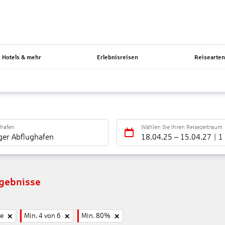
Hotels & mehr
Erlebnisreisen
Reisearte
ghafen
Wählen Sie Ihren Reisezeitraum
ger Abflughafen
18.04.25
–
15.04.27
1
rgebnisse
ne
Min. 4 von 6
Min. 80%