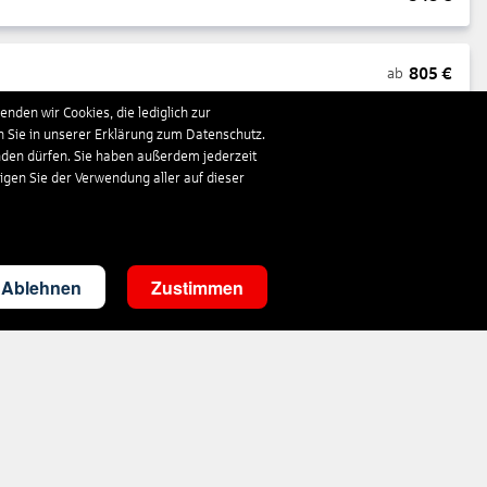
805
€
ab
nden wir Cookies, die lediglich zur
n Sie in unserer Erklärung zum Datenschutz.
1.663
€
ab
nden dürfen. Sie haben außerdem jederzeit
ligen Sie der Verwendung aller auf dieser
290
€
ab
Ablehnen
Zustimmen
3.498
€
ab
303
€
ab
1.410
€
ab