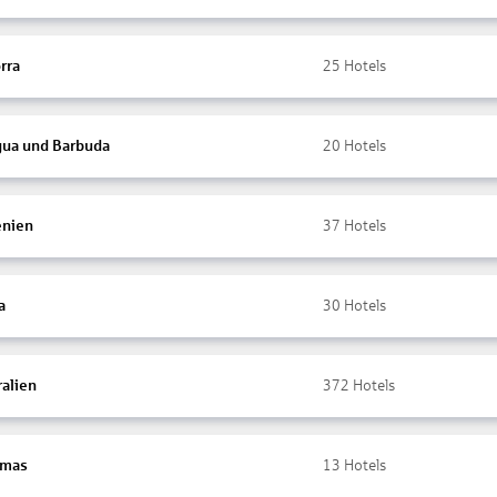
rra
25
Hotels
gua und Barbuda
20
Hotels
nien
37
Hotels
a
30
Hotels
ralien
372
Hotels
amas
13
Hotels