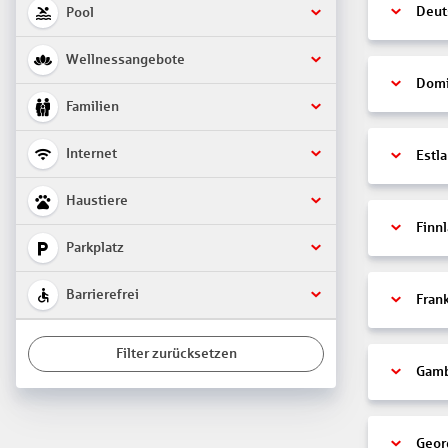
Deut
Pool
Wellnessangebote
Domi
Familien
Internet
Estl
Haustiere
Finn
Parkplatz
Barrierefrei
Fran
Filter zurücksetzen
Gamb
Geor