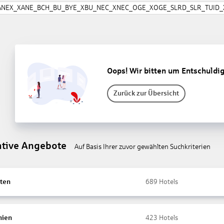
ANEX_XANE_BCH_BU_BYE_XBU_NEC_XNEC_OGE_XOGE_SLRD_SLR_TUID_X
Oops! Wir bitten um Entschuldi
Zurück zur Übersicht
ative Angebote
Auf Basis Ihrer zuvor gewählten Suchkriterien
ten
689
Hotels
nien
423
Hotels