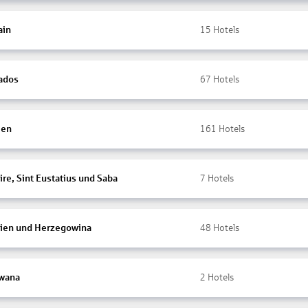
ain
15
Hotels
ados
67
Hotels
ien
161
Hotels
re, Sint Eustatius und Saba
7
Hotels
ien und Herzegowina
48
Hotels
wana
2
Hotels