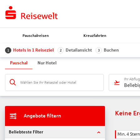
Pauschalreisen
Kreuzfahrten
Hotels in 1 Reiseziel
Detailansicht
Buchen
1
2
3
Pauschal
Nur Hotel
Ihr Abflu
Wählen Sie Ihr Reiseziel oder Hotel
Beliebi
Keine E
Angebote filtern
Beliebteste Filter
Min. 4 Ster