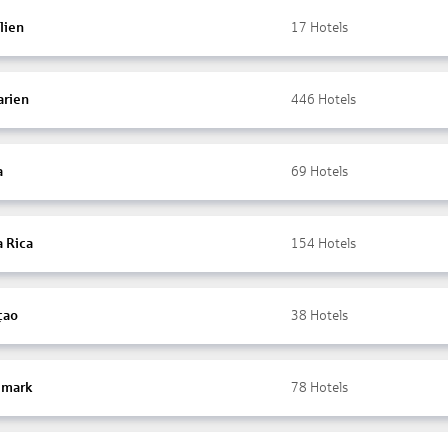
lien
17
Hotels
arien
446
Hotels
a
69
Hotels
a Rica
154
Hotels
çao
38
Hotels
mark
78
Hotels