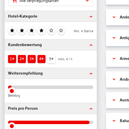
Alle Verpflegungsarten
Hotel-Kategorie
Ando
Min. 4 Sterne
Anti
Kundenbewertung
Arme
1+
2+
3+
4+
5+
min.
4
/ 6
Weiterempfehlung
Arub
Beliebig
Aust
Preis pro Person
Bah