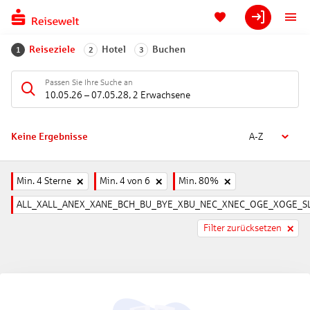
Reiseziele
Hotel
Buchen
1
2
3
Passen Sie Ihre Suche an
10.05.26
–
07.05.28
,
2 Erwachsene
Keine Ergebnisse
A-Z
Min. 4 Sterne
Min. 4 von 6
Min. 80%
ALL_XALL_ANEX_XANE_BCH_BU_BYE_XBU_NEC_XNEC_OGE_XOGE_SL
Filter zurücksetzen