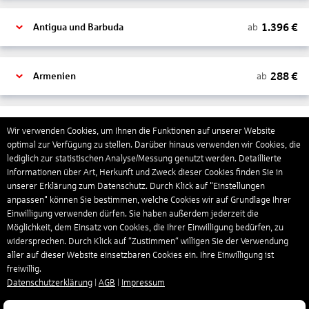
1.396
€
ab
Antigua und Barbuda
288
€
ab
Armenien
1.318
€
ab
Aruba
Wir verwenden Cookies, um Ihnen die Funktionen auf unserer Website
optimal zur Verfügung zu stellen. Darüber hinaus verwenden wir Cookies, die
lediglich zur statistischen Analyse/Messung genutzt werden. Detaillierte
Informationen über Art, Herkunft und Zweck dieser Cookies finden Sie in
1.266
€
ab
Australien
unserer Erklärung zum Datenschutz. Durch Klick auf "Einstellungen
anpassen" können Sie bestimmen, welche Cookies wir auf Grundlage Ihrer
Einwilligung verwenden dürfen. Sie haben außerdem jederzeit die
1.439
€
ab
Bahamas
Möglichkeit, dem Einsatz von Cookies, die Ihrer Einwilligung bedürfen, zu
widersprechen. Durch Klick auf “Zustimmen“ willigen Sie der Verwendung
aller auf dieser Website einsetzbaren Cookies ein. Ihre Einwilligung ist
freiwillig.
804
€
ab
Bahrain
Datenschutzerklärung
|
AGB
|
Impressum