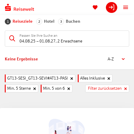
Reiseziele
Hotel
Buchen
1
2
3
Passen Sie Ihre Suche an
04.08.25
–
01.08.27
,
2 Erwachsene
Keine Ergebnisse
A-Z
GT13-SESI_GT13-SEVI#AT13-PASI
Alles Inklusive
Min. 5 Sterne
Min. 5 von 6
Filter zurücksetzen