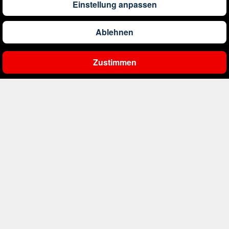
Einstellung anpassen
1.191
€
ab
Barbados
Ablehnen
561
€
ab
Belgien
Zustimmen
Ergebnisse filtern
2.000
€
ab
Bonaire, Sint Eustatius und Saba
402
€
ab
Bosnien und Herzegowina
4.174
€
ab
Botswana
1.522
€
ab
Brasilien
226
€
ab
Bulgarien