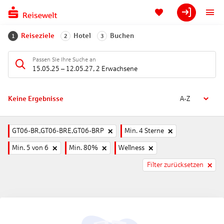
Reiseziele
Hotel
Buchen
1
2
3
Passen Sie Ihre Suche an
15.05.25
–
12.05.27
,
2 Erwachsene
Keine Ergebnisse
A-Z
GT06-BR,GT06-BRE,GT06-BRP
Min. 4 Sterne
Min. 5 von 6
Min. 80%
Wellness
Filter zurücksetzen