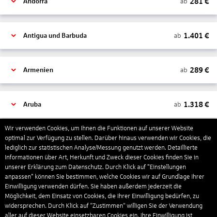
281
€
ab
Andorra
1.401
€
ab
Antigua und Barbuda
289
€
ab
Armenien
1.318
€
ab
Aruba
Wir verwenden Cookies, um Ihnen die Funktionen auf unserer Website
1.265
€
optimal zur Verfügung zu stellen. Darüber hinaus verwenden wir Cookies, die
ab
Australien
lediglich zur statistischen Analyse/Messung genutzt werden. Detaillierte
Informationen über Art, Herkunft und Zweck dieser Cookies finden Sie in
unserer Erklärung zum Datenschutz. Durch Klick auf "Einstellungen
1.567
€
ab
Bahamas
anpassen" können Sie bestimmen, welche Cookies wir auf Grundlage Ihrer
Einwilligung verwenden dürfen. Sie haben außerdem jederzeit die
Möglichkeit, dem Einsatz von Cookies, die Ihrer Einwilligung bedürfen, zu
widersprechen. Durch Klick auf “Zustimmen“ willigen Sie der Verwendung
803
€
ab
Bahrain
aller auf dieser Website einsetzbaren Cookies ein. Ihre Einwilligung ist