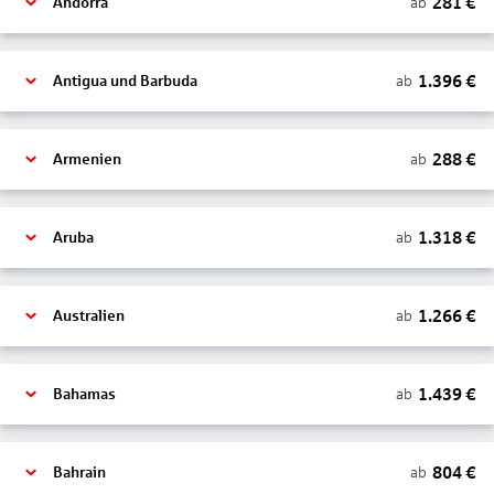
281
€
ab
Andorra
1.396
€
ab
Antigua und Barbuda
288
€
ab
Armenien
1.318
€
ab
Aruba
1.266
€
ab
Australien
1.439
€
ab
Bahamas
804
€
ab
Bahrain