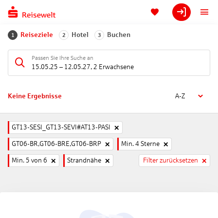
Reiseziele
Hotel
Buchen
1
2
3
Passen Sie Ihre Suche an
15.05.25
–
12.05.27
,
2 Erwachsene
Keine Ergebnisse
A-Z
GT13-SESI_GT13-SEVI#AT13-PASI
GT06-BR,GT06-BRE,GT06-BRP
Min. 4 Sterne
Min. 5 von 6
Strandnähe
Filter zurücksetzen