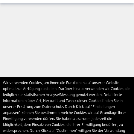
Wir verwenden Cookies, um Ihnen die Funktionen auf unserer Website
optimal zur Verfügung zu stellen. Darüber hinaus verwenden wir Cookies, die
lediglich zur statistischen Analyse/Messung genutzt werden. Detaillierte
Informationen über Art, Herkunft und Zweck dieser Cookies finden Sie in
unserer Erklärung zum Datenschutz. Durch Klick auf "Einstellungen
anpassen" können Sie bestimmen, welche Cookies wir auf Grundlage Ihrer
Einwilligung verwenden dürfen. Sie haben außerdem jederzeit die
Möglichkeit, dem Einsatz von Cookies, die Ihrer Einwilligung bedürfen, zu
widersprechen. Durch Klick auf “Zustimmen“ willigen Sie der Verwendung