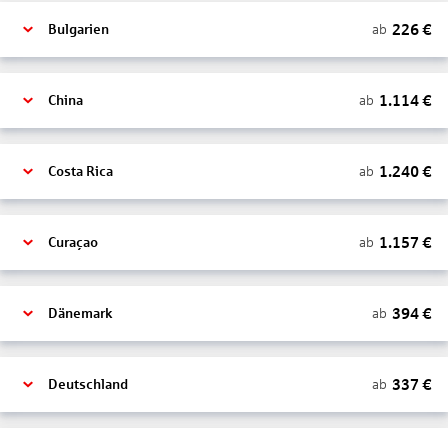
226
€
ab
Bulgarien
1.114
€
ab
China
1.240
€
ab
Costa Rica
1.157
€
ab
Curaçao
394
€
ab
Dänemark
337
€
ab
Deutschland