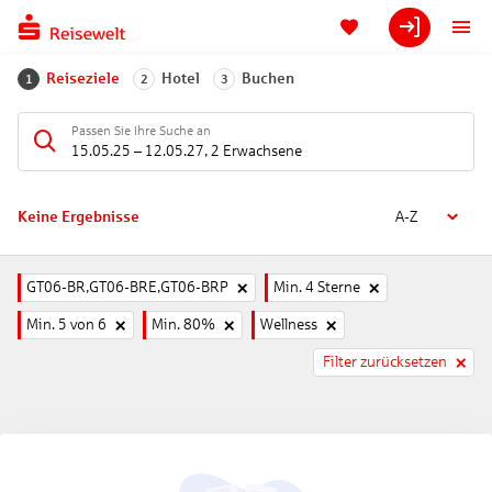
Reiseziele
Hotel
Buchen
1
2
3
Passen Sie Ihre Suche an
15.05.25
–
12.05.27
,
2 Erwachsene
Keine Ergebnisse
A-Z
GT06-BR,GT06-BRE,GT06-BRP
Min. 4 Sterne
Min. 5 von 6
Min. 80%
Wellness
Filter zurücksetzen