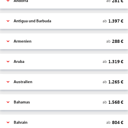
281
€
ab
Andorra
1.397
€
ab
Antigua und Barbuda
288
€
ab
Armenien
1.319
€
ab
Aruba
1.265
€
ab
Australien
1.568
€
ab
Bahamas
804
€
ab
Bahrain