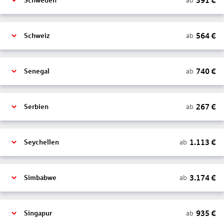
391
€
ab
Schweden
564
€
ab
Schweiz
740
€
ab
Senegal
267
€
ab
Serbien
1.113
€
ab
Seychellen
3.174
€
ab
Simbabwe
935
€
ab
Singapur