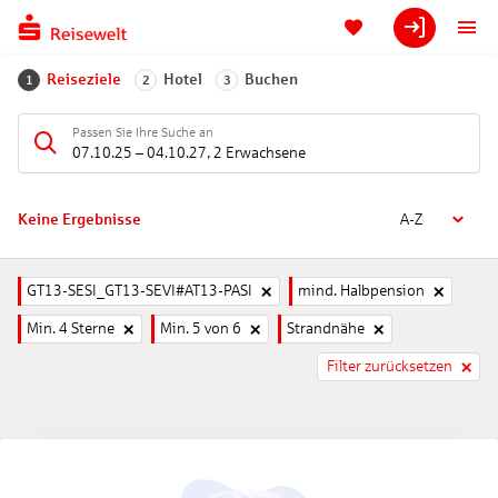
Reiseziele
Hotel
Buchen
1
2
3
Passen Sie Ihre Suche an
07.10.25
–
04.10.27
,
2 Erwachsene
Keine Ergebnisse
A-Z
GT13-SESI_GT13-SEVI#AT13-PASI
mind. Halbpension
Min. 4 Sterne
Min. 5 von 6
Strandnähe
Filter zurücksetzen