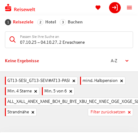
Reiseziele
Hotel
Buchen
1
2
3
Passen Sie Ihre Suche an
07.10.25
–
04.10.27
,
2 Erwachsene
Keine Ergebnisse
A-Z
GT13-SESI_GT13-SEVI#AT13-PASI
mind. Halbpension
Min. 4 Sterne
Min. 5 von 6
ALL_XALL_ANEX_XANE_BCH_BU_BYE_XBU_NEC_XNEC_OGE_XOGE_SL
Strandnähe
Filter zurücksetzen