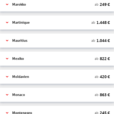
249
€
ab
Marokko
1.448
€
ab
Martinique
1.044
€
ab
Mauritius
822
€
ab
Mexiko
420
€
ab
Moldavien
863
€
ab
Monaco
245
€
ab
Montenegro