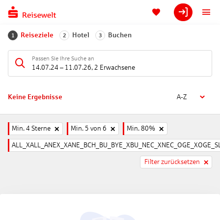
Reiseziele
Hotel
Buchen
1
2
3
Passen Sie Ihre Suche an
14.07.24
–
11.07.26
,
2 Erwachsene
Keine Ergebnisse
A-Z
Min. 4 Sterne
Min. 5 von 6
Min. 80%
ALL_XALL_ANEX_XANE_BCH_BU_BYE_XBU_NEC_XNEC_OGE_XOGE_SL
Filter zurücksetzen