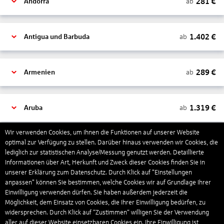
281
€
ab
Andorra
1.402
€
ab
Antigua und Barbuda
289
€
ab
Armenien
1.319
€
ab
Aruba
Wir verwenden Cookies, um Ihnen die Funktionen auf unserer Website
1.265
€
optimal zur Verfügung zu stellen. Darüber hinaus verwenden wir Cookies, die
ab
Australien
lediglich zur statistischen Analyse/Messung genutzt werden. Detaillierte
Informationen über Art, Herkunft und Zweck dieser Cookies finden Sie in
unserer Erklärung zum Datenschutz. Durch Klick auf "Einstellungen
1.567
€
ab
Bahamas
anpassen" können Sie bestimmen, welche Cookies wir auf Grundlage Ihrer
Einwilligung verwenden dürfen. Sie haben außerdem jederzeit die
Möglichkeit, dem Einsatz von Cookies, die Ihrer Einwilligung bedürfen, zu
widersprechen. Durch Klick auf “Zustimmen“ willigen Sie der Verwendung
804
€
ab
Bahrain
aller auf dieser Website einsetzbaren Cookies ein. Ihre Einwilligung ist