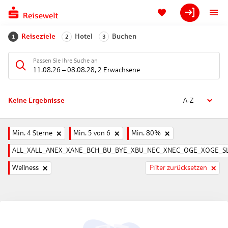
Reiseziele
Hotel
Buchen
1
2
3
Passen Sie Ihre Suche an
11.08.26
–
08.08.28
,
2 Erwachsene
Keine Ergebnisse
A-Z
Min. 4 Sterne
Min. 5 von 6
Min. 80%
ALL_XALL_ANEX_XANE_BCH_BU_BYE_XBU_NEC_XNEC_OGE_XOGE_SL
Wellness
Filter zurücksetzen