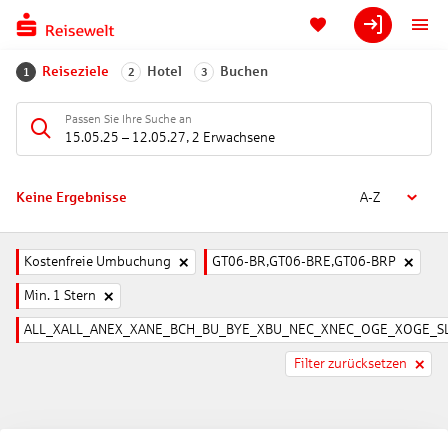
Reiseziele
Hotel
Buchen
1
2
3
Passen Sie Ihre Suche an
15.05.25
–
12.05.27
,
2 Erwachsene
Keine Ergebnisse
A-Z
Kostenfreie Umbuchung
GT06-BR,GT06-BRE,GT06-BRP
Min. 1 Stern
ALL_XALL_ANEX_XANE_BCH_BU_BYE_XBU_NEC_XNEC_OGE_XOGE_SL
Filter zurücksetzen