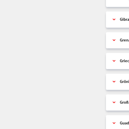
Gibra
Gren
Grie
Grön
Groß
Guad