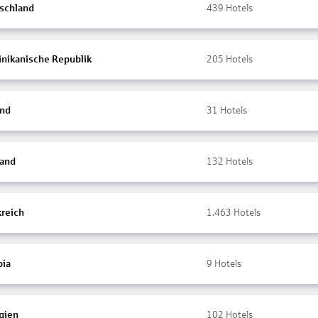
schland
439
Hotels
nikanische Republik
205
Hotels
and
31
Hotels
land
132
Hotels
kreich
1.463
Hotels
ia
9
Hotels
gien
102
Hotels