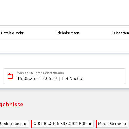
Hotels & mehr
Erlebnisreisen
Reisearte
Wählen Sie Ihren Reisezeitraum
15.05.25
–
12.05.27
1-4 Nächte
rgebnisse
e Umbuchung
GT06-BR,GT06-BRE,GT06-BRP
Min. 4 Sterne