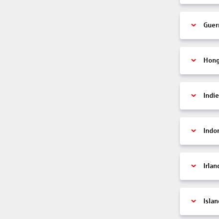
Guer
Hon
Indi
Indo
Irlan
Islan