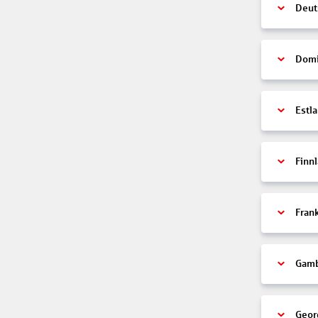
Deut
Domi
Estl
Finn
Fran
Gamb
Geor