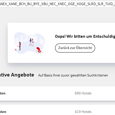
ANEX_XANE_BCH_BU_BYE_XBU_NEC_XNEC_OGE_XOGE_SLRD_SLR_TUID_X
Oops! Wir bitten um Entschuldi
Zurück zur Übersicht
ative Angebote
Auf Basis Ihrer zuvor gewählten Suchkriterien
ten
690
Hotels
nien
419
Hotels