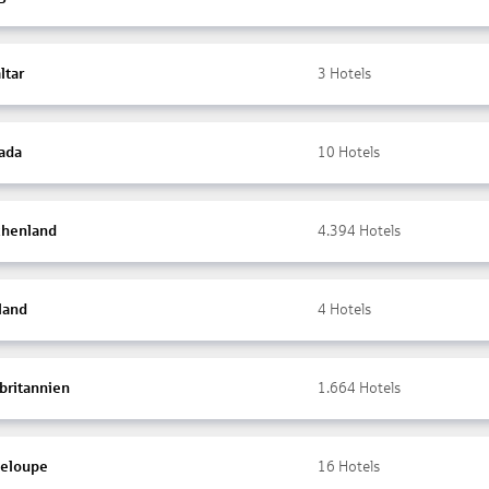
ltar
3
Hotels
ada
10
Hotels
chenland
4.394
Hotels
land
4
Hotels
britannien
1.664
Hotels
eloupe
16
Hotels