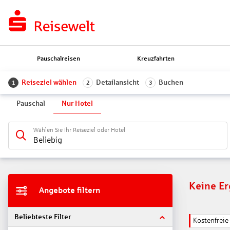
Pauschalreisen
Kreuzfahrten
Reiseziel wählen
Detailansicht
Buchen
1
2
3
Pauschal
Nur Hotel
Wählen Sie Ihr Reiseziel oder Hotel
Beliebig
Keine E
Angebote filtern
Beliebteste Filter
Kostenfrei