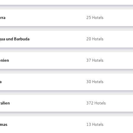
rra
25
Hotels
gua und Barbuda
20
Hotels
nien
37
Hotels
a
30
Hotels
ralien
372
Hotels
amas
13
Hotels