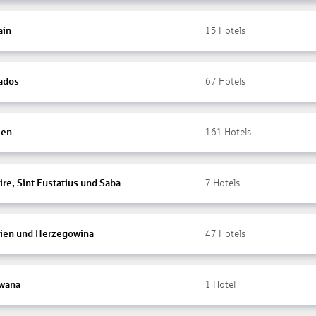
ain
15
Hotels
ados
67
Hotels
ien
161
Hotels
re, Sint Eustatius und Saba
7
Hotels
ien und Herzegowina
47
Hotels
wana
1
Hotel