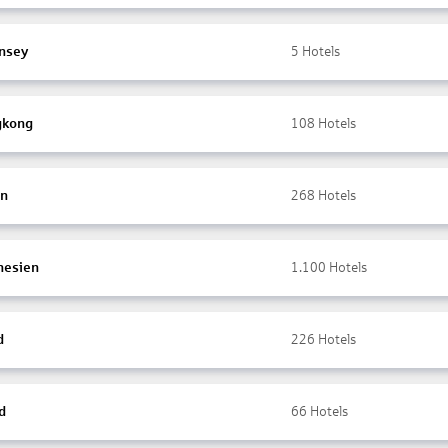
nsey
5
Hotels
gkong
108
Hotels
en
268
Hotels
nesien
1.100
Hotels
d
226
Hotels
d
66
Hotels