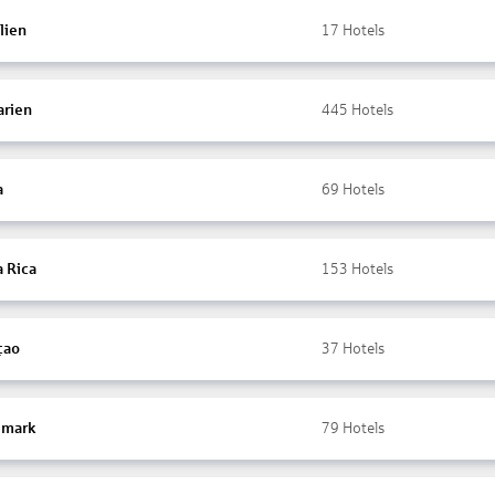
lien
17
Hotels
arien
445
Hotels
a
69
Hotels
a Rica
153
Hotels
çao
37
Hotels
mark
79
Hotels