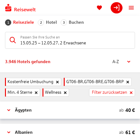
Reiseziele
Hotel
Buchen
1
2
3
Passen Sie Ihre Suche an
15.05.25
–
12.05.27
,
2 Erwachsene
3.946
Hotels gefunden
A-Z
Kostenfreie Umbuchung
GT06-BR,GT06-BRE,GT06-BRP
Min. 4 Sterne
Wellness
Filter zurücksetzen
40
€
ab
Ägypten
61
€
ab
Albanien