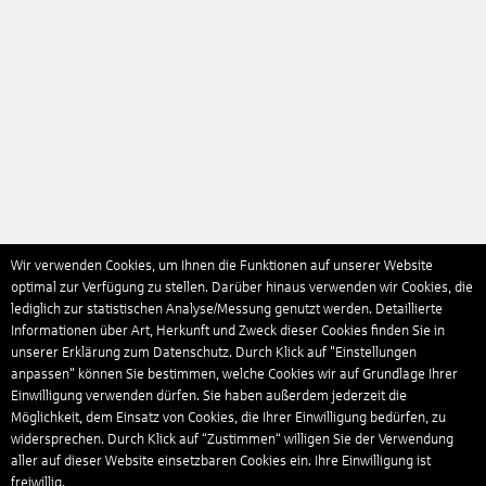
Wir verwenden Cookies, um Ihnen die Funktionen auf unserer Website
optimal zur Verfügung zu stellen. Darüber hinaus verwenden wir Cookies, die
lediglich zur statistischen Analyse/Messung genutzt werden. Detaillierte
Informationen über Art, Herkunft und Zweck dieser Cookies finden Sie in
unserer Erklärung zum Datenschutz. Durch Klick auf "Einstellungen
anpassen" können Sie bestimmen, welche Cookies wir auf Grundlage Ihrer
Einwilligung verwenden dürfen. Sie haben außerdem jederzeit die
Möglichkeit, dem Einsatz von Cookies, die Ihrer Einwilligung bedürfen, zu
widersprechen. Durch Klick auf “Zustimmen“ willigen Sie der Verwendung
aller auf dieser Website einsetzbaren Cookies ein. Ihre Einwilligung ist
freiwillig.