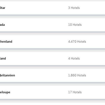
ltar
3
Hotels
ada
10
Hotels
chenland
4.470
Hotels
land
4
Hotels
britannien
1.860
Hotels
eloupe
17
Hotels