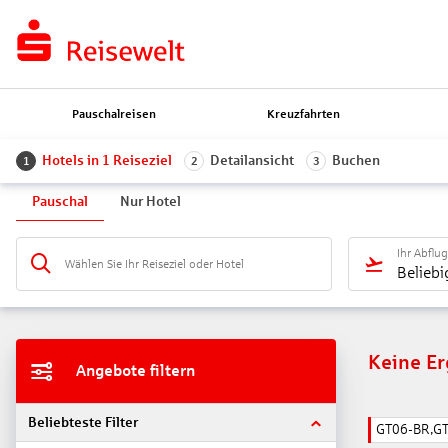
Pauschalreisen
Kreuzfahrten
Hotels in 1 Reiseziel
Detailansicht
Buchen
1
2
3
Pauschal
Nur Hotel
Ihr Abflu
Wählen Sie Ihr Reiseziel oder Hotel
Beliebi
Keine E
Angebote filtern
Beliebteste Filter
GT06-BR,G