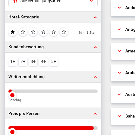
Alle Verpflegungsarten
Ando
Hotel-Kategorie
Anti
Min. 1 Stern
Kundenbewertung
Arme
1+
2+
3+
4+
5+
Arub
Weiterempfehlung
Aust
Beliebig
Preis pro Person
Bah