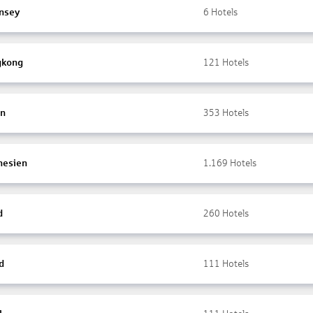
nsey
6
Hotels
gkong
121
Hotels
en
353
Hotels
nesien
1.169
Hotels
d
260
Hotels
d
111
Hotels