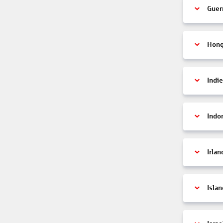
Guer
Hon
Indi
Indo
Irlan
Islan