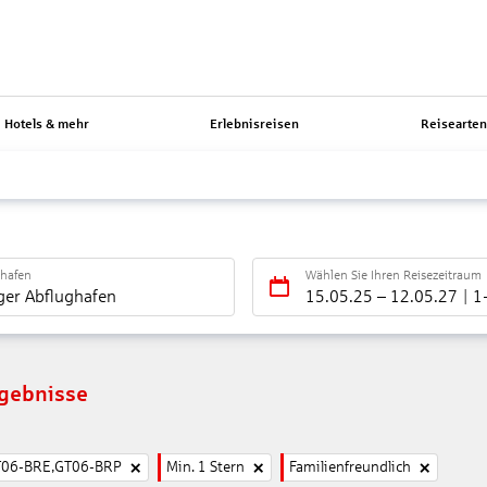
Hotels & mehr
Erlebnisreisen
Reisearte
ghafen
Wählen Sie Ihren Reisezeitraum
ger Abflughafen
15.05.25
–
12.05.27
1
rgebnisse
T06-BRE,GT06-BRP
Min. 1 Stern
Familienfreundlich