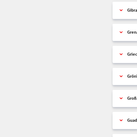
Gibra
Gren
Grie
Grön
Groß
Guad