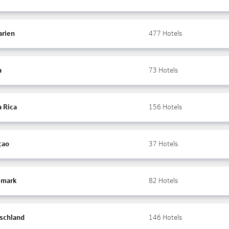
arien
477
Hotels
a
73
Hotels
a Rica
156
Hotels
çao
37
Hotels
mark
82
Hotels
schland
146
Hotels