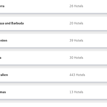
rra
26
Hotels
gua und Barbuda
20
Hotels
nien
39
Hotels
a
30
Hotels
ralien
443
Hotels
amas
13
Hotels