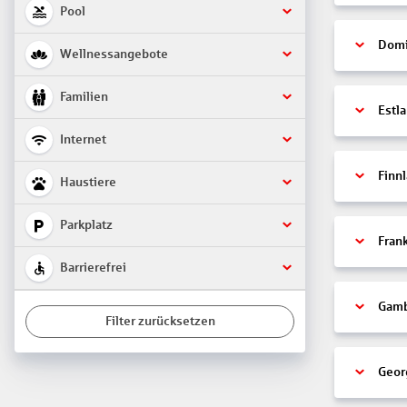
Pool
Domi
Wellnessangebote
Familien
Estl
Internet
Finn
Haustiere
Parkplatz
Fran
Barrierefrei
Gamb
Filter zurücksetzen
Geor