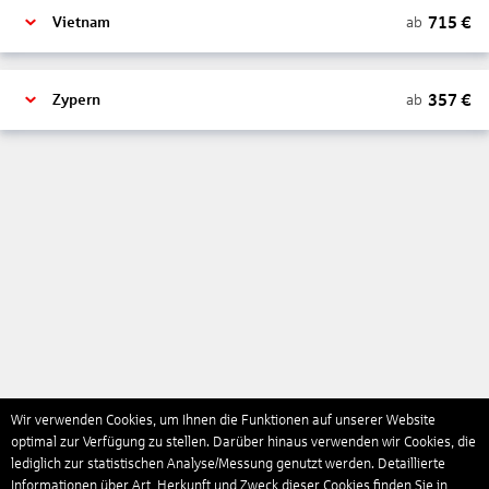
715
€
ab
Vietnam
357
€
ab
Zypern
Wir verwenden Cookies, um Ihnen die Funktionen auf unserer Website
optimal zur Verfügung zu stellen. Darüber hinaus verwenden wir Cookies, die
lediglich zur statistischen Analyse/Messung genutzt werden. Detaillierte
Informationen über Art, Herkunft und Zweck dieser Cookies finden Sie in