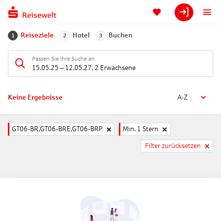
Reiseziele
Hotel
Buchen
1
2
3
Passen Sie Ihre Suche an
15.05.25
–
12.05.27
,
2 Erwachsene
Keine Ergebnisse
A-Z
GT06-BR,GT06-BRE,GT06-BRP
Min. 1 Stern
Filter zurücksetzen