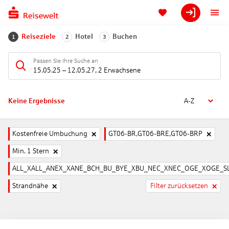
Reiseziele
Hotel
Buchen
1
2
3
Passen Sie Ihre Suche an
15.05.25
–
12.05.27
,
2 Erwachsene
Keine Ergebnisse
A-Z
Kostenfreie Umbuchung
GT06-BR,GT06-BRE,GT06-BRP
Min. 1 Stern
ALL_XALL_ANEX_XANE_BCH_BU_BYE_XBU_NEC_XNEC_OGE_XOGE_SL
Strandnähe
Filter zurücksetzen