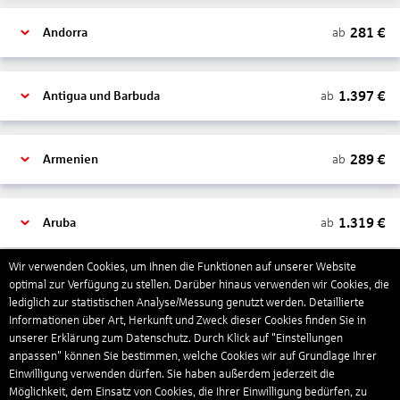
281
€
ab
Andorra
1.397
€
ab
Antigua und Barbuda
289
€
ab
Armenien
1.319
€
ab
Aruba
Wir verwenden Cookies, um Ihnen die Funktionen auf unserer Website
1.265
€
optimal zur Verfügung zu stellen. Darüber hinaus verwenden wir Cookies, die
ab
Australien
lediglich zur statistischen Analyse/Messung genutzt werden. Detaillierte
Informationen über Art, Herkunft und Zweck dieser Cookies finden Sie in
unserer Erklärung zum Datenschutz. Durch Klick auf "Einstellungen
1.568
€
ab
Bahamas
anpassen" können Sie bestimmen, welche Cookies wir auf Grundlage Ihrer
Einwilligung verwenden dürfen. Sie haben außerdem jederzeit die
Möglichkeit, dem Einsatz von Cookies, die Ihrer Einwilligung bedürfen, zu