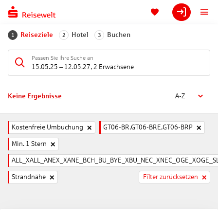
Reiseziele
Hotel
Buchen
1
2
3
Passen Sie Ihre Suche an
15.05.25
–
12.05.27
,
2 Erwachsene
Keine Ergebnisse
A-Z
Kostenfreie Umbuchung
GT06-BR,GT06-BRE,GT06-BRP
Min. 1 Stern
ALL_XALL_ANEX_XANE_BCH_BU_BYE_XBU_NEC_XNEC_OGE_XOGE_SL
Strandnähe
Filter zurücksetzen