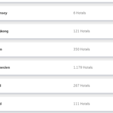
nsey
6
Hotels
gkong
121
Hotels
en
350
Hotels
nesien
1.179
Hotels
d
267
Hotels
d
111
Hotels