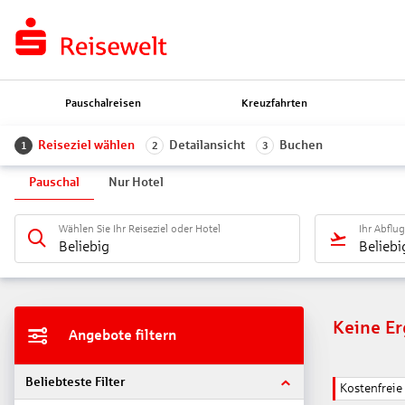
Pauschalreisen
Kreuzfahrten
Reiseziel wählen
Detailansicht
Buchen
1
2
3
Pauschal
Nur Hotel
Wählen Sie Ihr Reiseziel oder Hotel
Ihr Abflu
Beliebig
Beliebi
Keine E
Angebote filtern
Beliebteste Filter
Kostenfrei