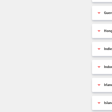
Guer
Hon
Indi
Indo
Irlan
Islan