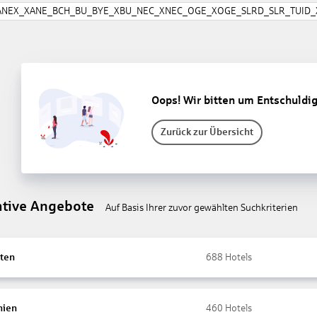
ANEX_XANE_BCH_BU_BYE_XBU_NEC_XNEC_OGE_XOGE_SLRD_SLR_TUID_X
Oops! Wir bitten um Entschuldi
Zurück zur Übersicht
ative Angebote
Auf Basis Ihrer zuvor gewählten Suchkriterien
ten
688
Hotels
nien
460
Hotels