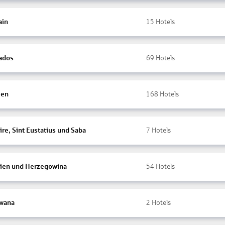
ain
15
Hotels
ados
69
Hotels
ien
168
Hotels
re, Sint Eustatius und Saba
7
Hotels
ien und Herzegowina
54
Hotels
wana
2
Hotels