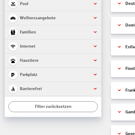
Deut
Pool
Wellnessangebote
Domi
Familien
Internet
Estl
Haustiere
Finn
Parkplatz
Barrierefrei
Fran
Filter zurücksetzen
Gamb
Geor