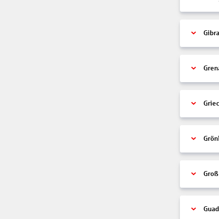
Gibra
Gren
Grie
Grön
Groß
Guad