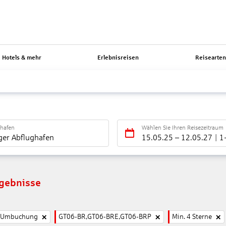
Hotels & mehr
Erlebnisreisen
Reisearte
ghafen
Wählen Sie Ihren Reisezeitraum
ger Abflughafen
15.05.25
–
12.05.27
1
rgebnisse
e Umbuchung
GT06-BR,GT06-BRE,GT06-BRP
Min. 4 Sterne