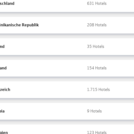
schland
631
Hotels
nikanische Republik
208
Hotels
and
35
Hotels
land
154
Hotels
kreich
1.715
Hotels
ia
9
Hotels
gien
123
Hotels