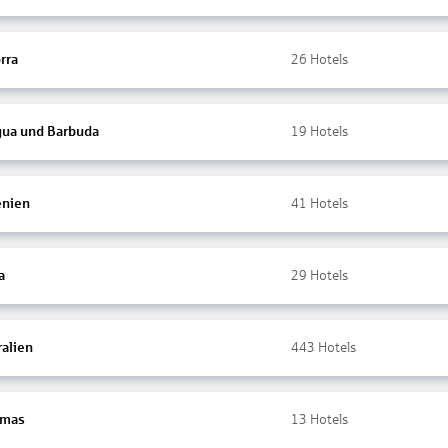
rra
26
Hotels
gua und Barbuda
19
Hotels
nien
41
Hotels
a
29
Hotels
ralien
443
Hotels
amas
13
Hotels