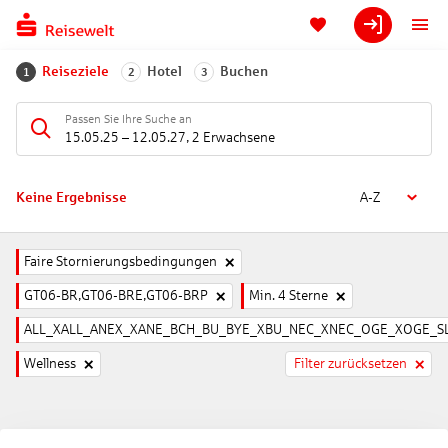
Reiseziele
Hotel
Buchen
1
2
3
Passen Sie Ihre Suche an
15.05.25
–
12.05.27
,
2 Erwachsene
Keine Ergebnisse
A-Z
Faire Stornierungsbedingungen
GT06-BR,GT06-BRE,GT06-BRP
Min. 4 Sterne
ALL_XALL_ANEX_XANE_BCH_BU_BYE_XBU_NEC_XNEC_OGE_XOGE_SL
Wellness
Filter zurücksetzen