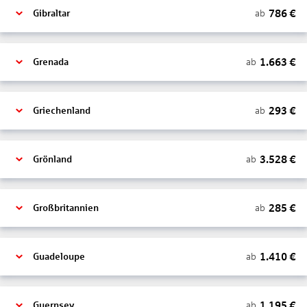
786
€
ab
Gibraltar
1.663
€
ab
Grenada
293
€
ab
Griechenland
3.528
€
ab
Grönland
285
€
ab
Großbritannien
1.410
€
ab
Guadeloupe
1.195
€
ab
Guernsey