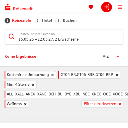
Reiseziele
Hotel
Buchen
1
2
3
Passen Sie Ihre Suche an
15.05.25
–
12.05.27
,
2 Erwachsene
Keine Ergebnisse
A-Z
Kostenfreie Umbuchung
GT06-BR,GT06-BRE,GT06-BRP
Min. 4 Sterne
ALL_XALL_ANEX_XANE_BCH_BU_BYE_XBU_NEC_XNEC_OGE_XOGE_SL
Wellness
Filter zurücksetzen