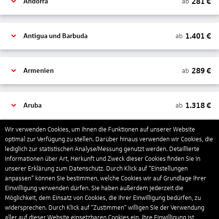
281
€
ab
Andorra
1.401
€
ab
Antigua und Barbuda
289
€
ab
Armenien
1.318
€
ab
Aruba
Wir verwenden Cookies, um Ihnen die Funktionen auf unserer Website
1.265
€
optimal zur Verfügung zu stellen. Darüber hinaus verwenden wir Cookies, die
ab
Australien
lediglich zur statistischen Analyse/Messung genutzt werden. Detaillierte
Informationen über Art, Herkunft und Zweck dieser Cookies finden Sie in
unserer Erklärung zum Datenschutz. Durch Klick auf "Einstellungen
1.558
€
ab
Bahamas
anpassen" können Sie bestimmen, welche Cookies wir auf Grundlage Ihrer
Einwilligung verwenden dürfen. Sie haben außerdem jederzeit die
Möglichkeit, dem Einsatz von Cookies, die Ihrer Einwilligung bedürfen, zu
widersprechen. Durch Klick auf “Zustimmen“ willigen Sie der Verwendung
804
€
ab
Bahrain
aller auf dieser Website einsetzbaren Cookies ein. Ihre Einwilligung ist