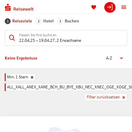
Reiseziele
Hotel
Buchen
1
2
3
Passen Sie Ihre Suche an
22.04.25
–
19.04.27
,
2 Erwachsene
Keine Ergebnisse
A-Z
Min. 1 Stern
ALL_XALL_ANEX_XANE_BCH_BU_BYE_XBU_NEC_XNEC_OGE_XOGE_SL
Filter zurücksetzen