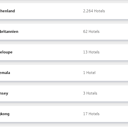
chenland
2.264
Hotels
britannien
62
Hotels
eloupe
13
Hotels
emala
1
Hotel
nsey
3
Hotels
gkong
17
Hotels