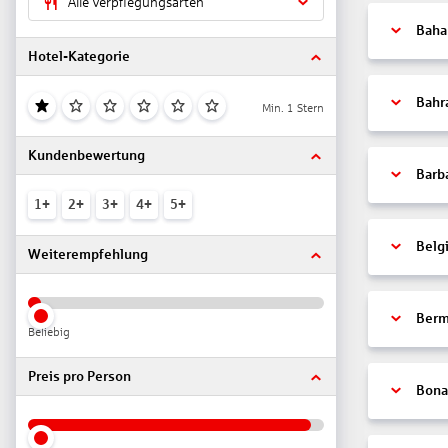
Alle Verpflegungsarten
Bah
Hotel-Kategorie
Bahr
Min. 1 Stern
Kundenbewertung
Barb
1+
2+
3+
4+
5+
Belg
Weiterempfehlung
Ber
Beliebig
Preis pro Person
Bonai