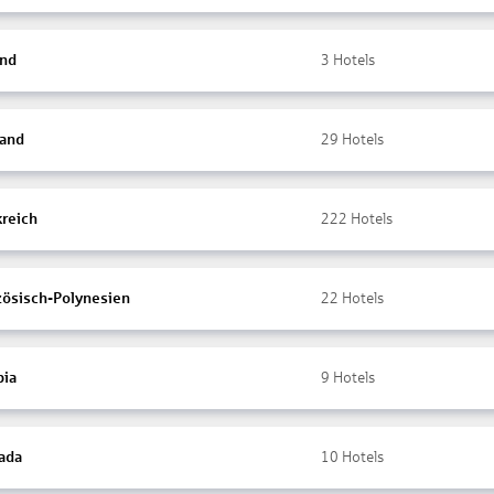
and
3
Hotels
land
29
Hotels
kreich
222
Hotels
zösisch-Polynesien
22
Hotels
ia
9
Hotels
ada
10
Hotels