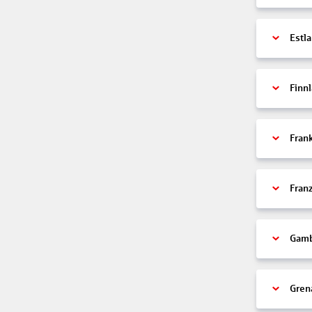
Estl
Finn
Fran
Fran
Gamb
Gren