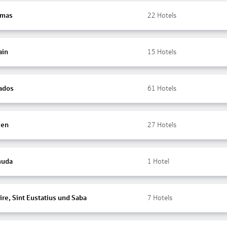
amas
22
Hotels
ain
15
Hotels
ados
61
Hotels
ien
27
Hotels
muda
1
Hotel
re, Sint Eustatius und Saba
7
Hotels