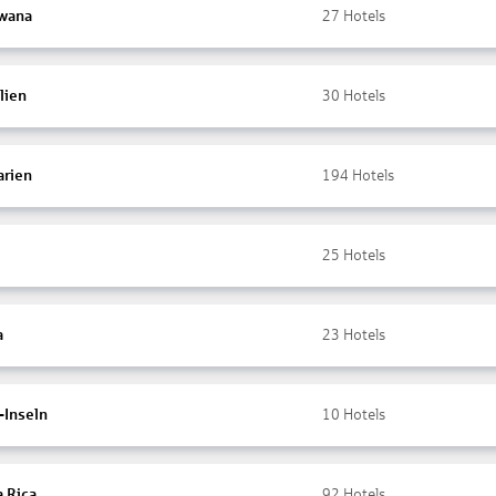
wana
27
Hotels
lien
30
Hotels
arien
194
Hotels
25
Hotels
a
23
Hotels
-Inseln
10
Hotels
a Rica
92
Hotels