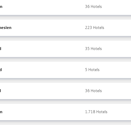
en
36
Hotels
nesien
223
Hotels
d
35
Hotels
d
5
Hotels
l
36
Hotels
en
1.718
Hotels