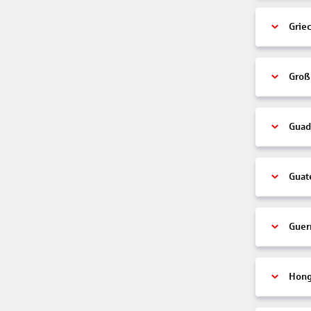
Grie
Groß
Guad
Guat
Guer
Hon