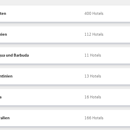
ten
400
Hotels
nien
112
Hotels
gua und Barbuda
11
Hotels
ntinien
13
Hotels
a
16
Hotels
ralien
166
Hotels