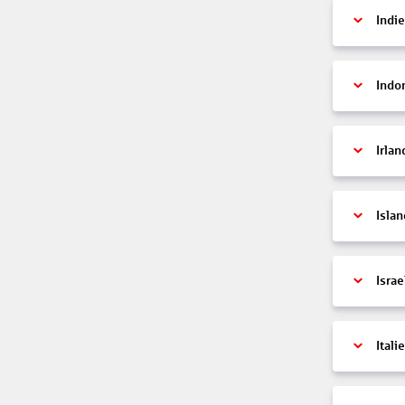
Indi
Indo
Irlan
Islan
Israe
Itali