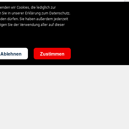
nden wir Cookies, die lediglich zur
n Sie in unserer Erklärung zum Datenschutz.
818
€
ab
nden dürfen. Sie haben außerdem jederzeit
ligen Sie der Verwendung aller auf dieser
337
€
ab
Ablehnen
Zustimmen
360
€
ab
333
€
ab
1.019
€
ab
354
€
ab