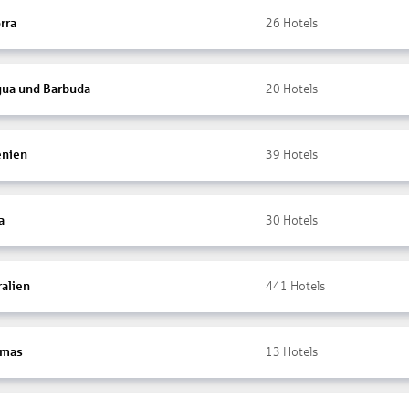
rra
26
Hotels
gua und Barbuda
20
Hotels
nien
39
Hotels
a
30
Hotels
ralien
441
Hotels
amas
13
Hotels