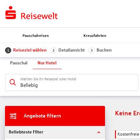
Pauschalreisen
Kreuzfahrten
Reiseziel wählen
Detailansicht
Buchen
1
2
3
Pauschal
Nur Hotel
Wählen Sie Ihr Reiseziel oder Hotel
Beliebig
Keine E
Angebote filtern
Beliebteste Filter
Kostenfrei