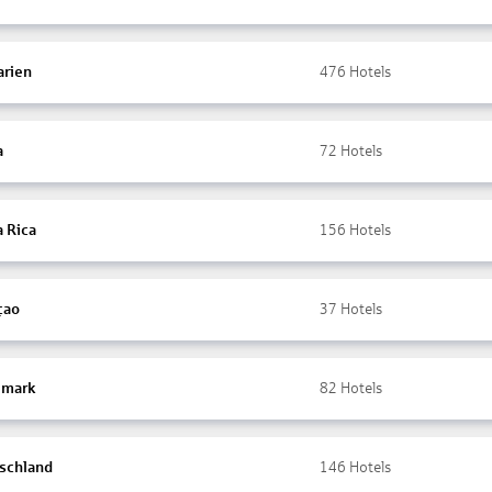
arien
476
Hotels
a
72
Hotels
a Rica
156
Hotels
çao
37
Hotels
mark
82
Hotels
schland
146
Hotels