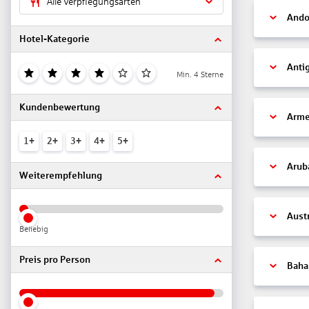
Alle Verpflegungsarten
Ando
Hotel-Kategorie
Anti
Min. 4 Sterne
Kundenbewertung
Arme
1+
2+
3+
4+
5+
Arub
Weiterempfehlung
Aust
Beliebig
Preis pro Person
Bah