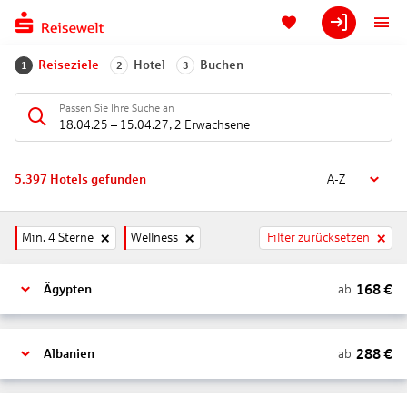
Reiseziele
Hotel
Buchen
1
2
3
Passen Sie Ihre Suche an
18.04.25
–
15.04.27
,
2 Erwachsene
5.397
Hotels gefunden
A-Z
Min. 4 Sterne
Wellness
Filter zurücksetzen
168
€
ab
Ägypten
288
€
ab
Albanien