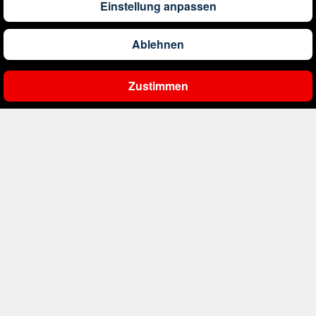
Einstellung anpassen
421
€
ab
Chile
Ablehnen
335
€
ab
China
Zustimmen
Ergebnisse filtern
461
€
ab
Costa Rica
471
€
ab
Curaçao
483
€
ab
Dänemark
248
€
ab
Deutschland