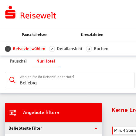
Pauschalreisen
Kreuzfahrten
Reiseziel wählen
Detailansicht
Buchen
1
2
3
Pauschal
Nur Hotel
Wählen Sie Ihr Reiseziel oder Hotel
Beliebig
Keine E
Angebote filtern
Beliebteste Filter
Min. 4 Ster