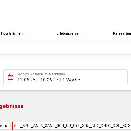
Hotels & mehr
Erlebnisreisen
Reisearte
Wählen Sie Ihren Reisezeitraum
13.06.25
–
10.06.27
1 Woche
rgebnisse
ne
ALL_XALL_ANEX_XANE_BCH_BU_BYE_XBU_NEC_XNEC_OGE_XOGE