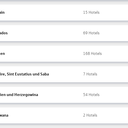
ain
15
Hotels
ados
69
Hotels
ien
168
Hotels
re, Sint Eustatius und Saba
7
Hotels
ien und Herzegowina
54
Hotels
wana
2
Hotels