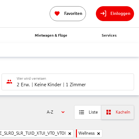
Favoriten
Einloggen
n
Mietwagen & Flüge
Services
Wer wird verreisen
2 Erw.
Keine Kinder
1 Zimmer
A-Z
Liste
Kacheln
_SLRD_SLR_TUID_XTUI_VTO_VTOI
Wellness