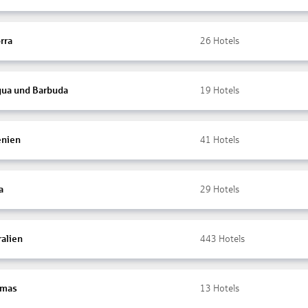
rra
26
Hotels
gua und Barbuda
19
Hotels
nien
41
Hotels
a
29
Hotels
ralien
443
Hotels
amas
13
Hotels