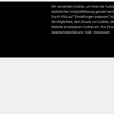
Deut
Wir verwenden Cookies, um Ihnen die Funktio
statistischen Analyse/Messung genutzt werde
Durch Klick auf "Einstellungen anpassen" k
Domi
die Möglichkeit, dem Einsatz von Cookies, di
Website einsetzbaren Cookies ein. Ihre Einwill
Datenschutzerklärung
|
AGB
|
Impressum
Estl
Finn
Fran
Gamb
Geor