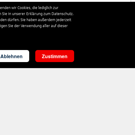
341
€
ab
nden wir Cookies, die lediglich zur
n Sie in unserer Erklärung zum Datenschutz.
nden dürfen. Sie haben außerdem jederzeit
843
€
ab
ligen Sie der Verwendung aller auf dieser
313
€
ab
Ablehnen
Zustimmen
360
€
ab
333
€
ab
1.019
€
ab
359
€
ab