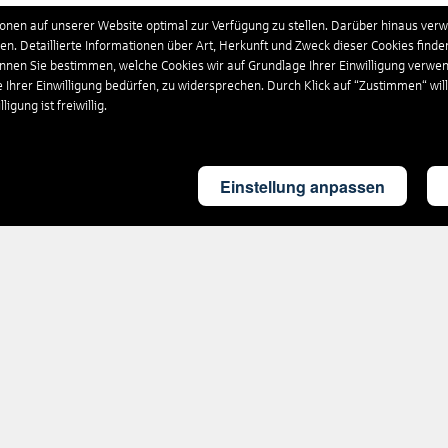
schland
632
Hotels
nen auf unserer Website optimal zur Verfügung zu stellen. Darüber hinaus verwe
n. Detaillierte Informationen über Art, Herkunft und Zweck dieser Cookies finde
önnen Sie bestimmen, welche Cookies wir auf Grundlage Ihrer Einwilligung verwe
nikanische Republik
208
Hotels
e Ihrer Einwilligung bedürfen, zu widersprechen. Durch Klick auf “Zustimmen“ wil
igung ist freiwillig.
and
35
Hotels
Einstellung anpassen
land
154
Hotels
kreich
1.715
Hotels
ia
9
Hotels
gien
123
Hotels