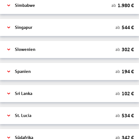
1.980
€
ab
Simbabwe
544
€
ab
Singapur
302
€
ab
Slowenien
194
€
ab
Spanien
102
€
ab
Sri Lanka
534
€
ab
St. Lucia
342
€
ab
Südafrika