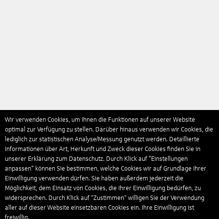
Wir verwenden Cookies, um Ihnen die Funktionen auf unserer Website
optimal zur Verfügung zu stellen. Darüber hinaus verwenden wir Cookies, die
lediglich zur statistischen Analyse/Messung genutzt werden. Detaillierte
Informationen über Art, Herkunft und Zweck dieser Cookies finden Sie in
unserer Erklärung zum Datenschutz. Durch Klick auf "Einstellungen
anpassen" können Sie bestimmen, welche Cookies wir auf Grundlage Ihrer
Einwilligung verwenden dürfen. Sie haben außerdem jederzeit die
Möglichkeit, dem Einsatz von Cookies, die Ihrer Einwilligung bedürfen, zu
widersprechen. Durch Klick auf “Zustimmen“ willigen Sie der Verwendung
aller auf dieser Website einsetzbaren Cookies ein. Ihre Einwilligung ist
freiwillig.