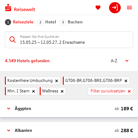
Reiseziele
Hotel
Buchen
1
2
3
Passen Sie Ihre Suche an
15.05.25
–
12.05.27
,
2 Erwachsene
4.549
Hotels gefunden
A-Z
Kostenfreie Umbuchung
GT06-BR,GT06-BRE,GT06-BRP
Min. 1 Stern
Wellness
Filter zurücksetzen
189
€
ab
Ägypten
288
€
ab
Albanien