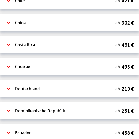
421
€
ab
Chile
302
€
ab
China
461
€
ab
Costa Rica
495
€
ab
Curaçao
210
€
ab
Deutschland
251
€
ab
Dominikanische Republik
458
€
ab
Ecuador