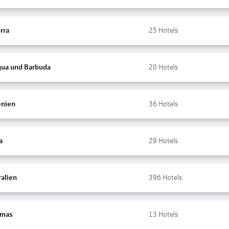
rra
25
Hotels
gua und Barbuda
20
Hotels
nien
36
Hotels
a
29
Hotels
ralien
396
Hotels
amas
13
Hotels