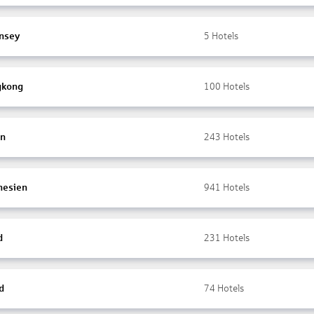
nsey
5
Hotels
gkong
100
Hotels
en
243
Hotels
nesien
941
Hotels
d
231
Hotels
d
74
Hotels