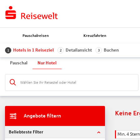
Pauschalreisen
Kreuzfahrten
Hotels in 1 Reiseziel
Detailansicht
Buchen
1
2
3
Pauschal
Nur Hotel
Wählen Sie Ihr Reiseziel oder Hotel
Keine E
Angebote filtern
Beliebteste Filter
Min. 4 Ster