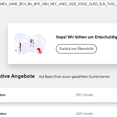
ANEX_XANE_BCH_BU_BYE_XBU_NEC_XNEC_OGE_XOGE_SLRD_SLR_TUID_X
Oops! Wir bitten um Entschuldi
Zurück zur Übersicht
ative Angebote
Auf Basis Ihrer zuvor gewählten Suchkriterien
ten
692
Hotels
nien
449
Hotels