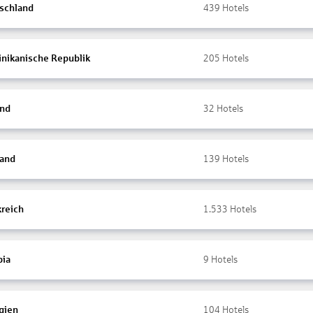
schland
439
Hotels
nikanische Republik
205
Hotels
and
32
Hotels
land
139
Hotels
kreich
1.533
Hotels
ia
9
Hotels
gien
104
Hotels