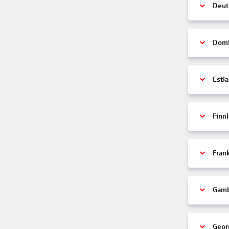
Deut
Domi
Estl
Finn
Fran
Gamb
Geor