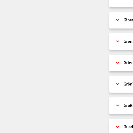
Gibra
Gren
Grie
Grön
Groß
Guad