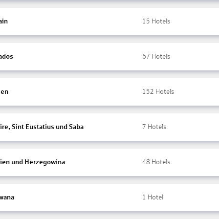
ain
15
Hotels
ados
67
Hotels
ien
152
Hotels
re, Sint Eustatius und Saba
7
Hotels
ien und Herzegowina
48
Hotels
wana
1
Hotel