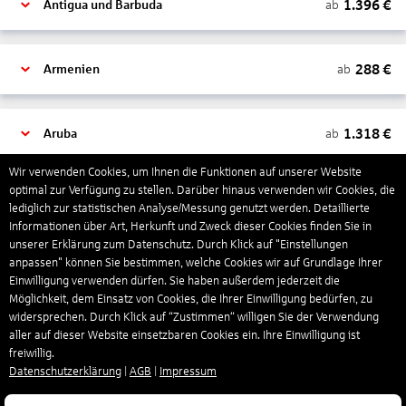
1.396
€
ab
Antigua und Barbuda
288
€
ab
Armenien
1.318
€
ab
Aruba
Wir verwenden Cookies, um Ihnen die Funktionen auf unserer Website
optimal zur Verfügung zu stellen. Darüber hinaus verwenden wir Cookies, die
1.265
€
ab
Australien
lediglich zur statistischen Analyse/Messung genutzt werden. Detaillierte
Informationen über Art, Herkunft und Zweck dieser Cookies finden Sie in
unserer Erklärung zum Datenschutz. Durch Klick auf "Einstellungen
1.551
€
ab
Bahamas
anpassen" können Sie bestimmen, welche Cookies wir auf Grundlage Ihrer
Einwilligung verwenden dürfen. Sie haben außerdem jederzeit die
Möglichkeit, dem Einsatz von Cookies, die Ihrer Einwilligung bedürfen, zu
widersprechen. Durch Klick auf “Zustimmen“ willigen Sie der Verwendung
804
€
ab
Bahrain
aller auf dieser Website einsetzbaren Cookies ein. Ihre Einwilligung ist
freiwillig.
Datenschutzerklärung
|
AGB
|
Impressum
1.290
€
ab
Barbados