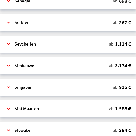
698
€
ab
Senegal
267
€
ab
Serbien
1.114
€
ab
Seychellen
3.174
€
ab
Simbabwe
935
€
ab
Singapur
1.588
€
ab
Sint Maarten
364
€
ab
Slowakei