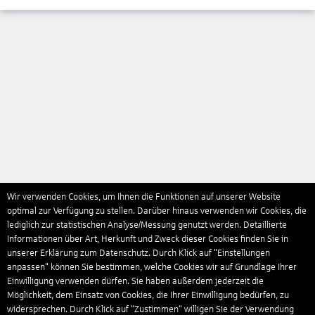
Wir verwenden Cookies, um Ihnen die Funktionen auf unserer Website
optimal zur Verfügung zu stellen. Darüber hinaus verwenden wir Cookies, die
lediglich zur statistischen Analyse/Messung genutzt werden. Detaillierte
Informationen über Art, Herkunft und Zweck dieser Cookies finden Sie in
unserer Erklärung zum Datenschutz. Durch Klick auf "Einstellungen
anpassen" können Sie bestimmen, welche Cookies wir auf Grundlage Ihrer
Einwilligung verwenden dürfen. Sie haben außerdem jederzeit die
Möglichkeit, dem Einsatz von Cookies, die Ihrer Einwilligung bedürfen, zu
widersprechen. Durch Klick auf “Zustimmen“ willigen Sie der Verwendung