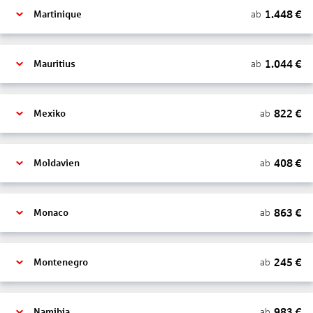
1.448
€
ab
Martinique
1.044
€
ab
Mauritius
822
€
ab
Mexiko
408
€
ab
Moldavien
863
€
ab
Monaco
245
€
ab
Montenegro
983
€
ab
Namibia