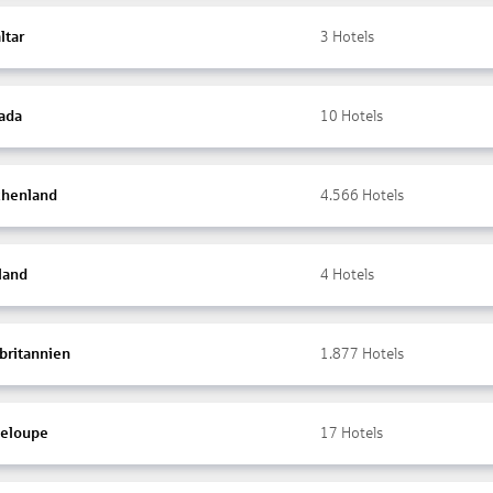
ltar
3
Hotels
ada
10
Hotels
chenland
4.566
Hotels
land
4
Hotels
britannien
1.877
Hotels
eloupe
17
Hotels