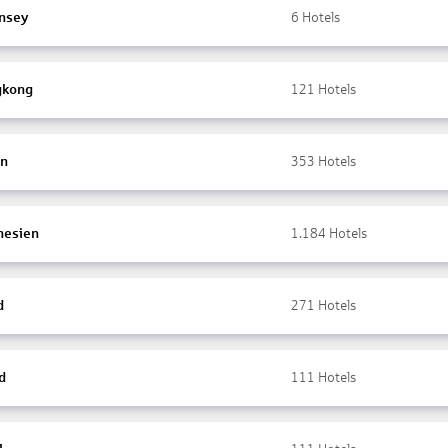
nsey
6
Hotels
gkong
121
Hotels
en
353
Hotels
nesien
1.184
Hotels
d
271
Hotels
d
111
Hotels