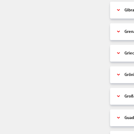
Gibra
Gren
Grie
Grön
Groß
Guad