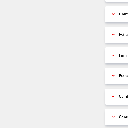
Domi
Estl
Finn
Fran
Gamb
Geor