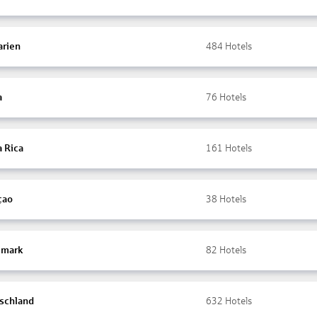
arien
484
Hotels
a
76
Hotels
a Rica
161
Hotels
çao
38
Hotels
mark
82
Hotels
schland
632
Hotels