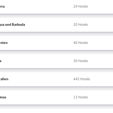
rra
29
Hotels
gua und Barbuda
20
Hotels
nien
40
Hotels
a
30
Hotels
ralien
443
Hotels
amas
13
Hotels