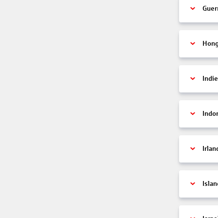
Guer
Hon
Indi
Indo
Irlan
Islan