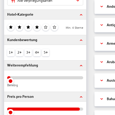
Alle Verpflegungsarten
Ando
Hotel-Kategorie
Anti
Min. 4 Sterne
Kundenbewertung
Arme
1+
2+
3+
4+
5+
Arub
Weiterempfehlung
Aust
Beliebig
Preis pro Person
Bah