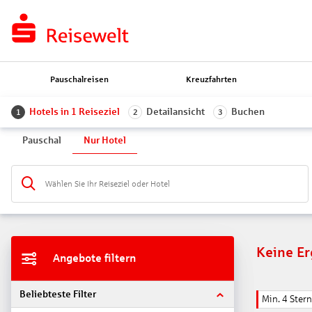
Pauschalreisen
Kreuzfahrten
Hotels in 1 Reiseziel
Detailansicht
Buchen
1
2
3
Pauschal
Nur Hotel
Wählen Sie Ihr Reiseziel oder Hotel
Keine E
Angebote filtern
Beliebteste Filter
Min. 4 Ster