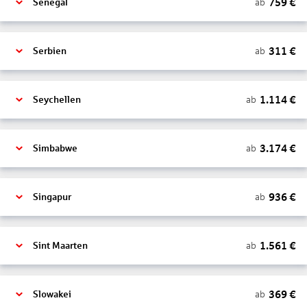
759
€
ab
Senegal
311
€
ab
Serbien
1.114
€
ab
Seychellen
3.174
€
ab
Simbabwe
936
€
ab
Singapur
1.561
€
ab
Sint Maarten
369
€
ab
Slowakei