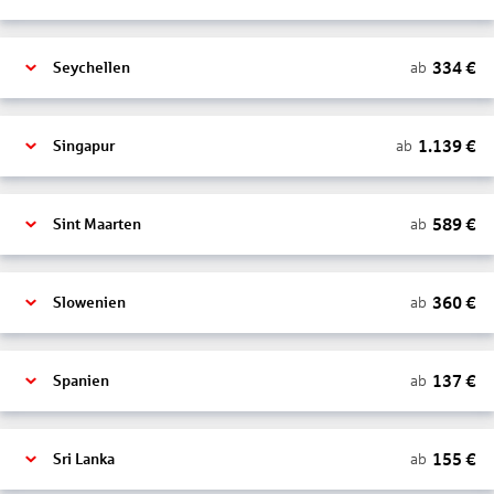
334
€
ab
Seychellen
1.139
€
ab
Singapur
589
€
ab
Sint Maarten
360
€
ab
Slowenien
137
€
ab
Spanien
155
€
ab
Sri Lanka