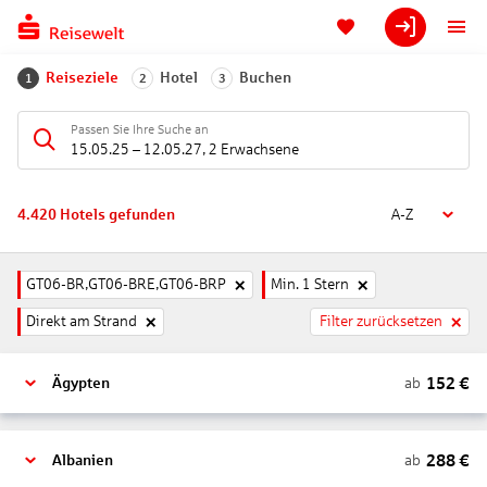
Reiseziele
Hotel
Buchen
1
2
3
Passen Sie Ihre Suche an
15.05.25
–
12.05.27
,
2 Erwachsene
4.420
Hotels gefunden
A-Z
GT06-BR,GT06-BRE,GT06-BRP
Min. 1 Stern
Direkt am Strand
Filter zurücksetzen
152
€
ab
Ägypten
288
€
ab
Albanien