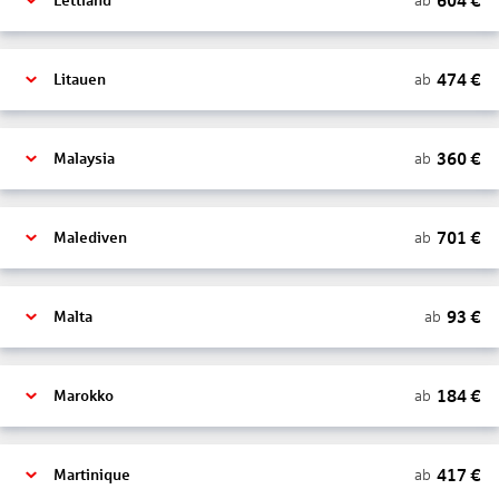
604
€
ab
Lettland
474
€
ab
Litauen
360
€
ab
Malaysia
701
€
ab
Malediven
93
€
ab
Malta
184
€
ab
Marokko
417
€
ab
Martinique