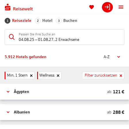
Reiseziele
Hotel
Buchen
1
2
3
Passen Sie Ihre Suche an
04.08.25
–
01.08.27
,
2 Erwachsene
5.912
Hotels gefunden
A-Z
Min. 1 Stern
Wellness
Filter zurücksetzen
121
€
ab
Ägypten
288
€
ab
Albanien