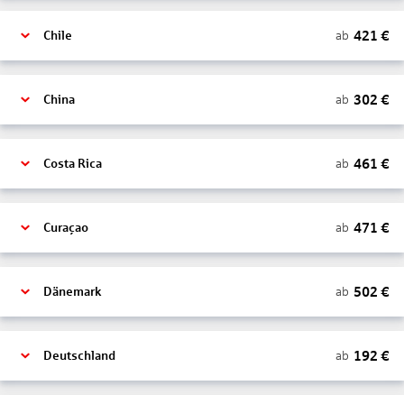
421
€
ab
Chile
302
€
ab
China
461
€
ab
Costa Rica
471
€
ab
Curaçao
502
€
ab
Dänemark
192
€
ab
Deutschland