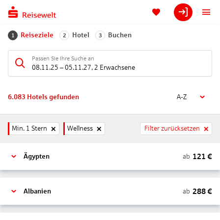
Reiseziele
Hotel
Buchen
1
2
3
Passen Sie Ihre Suche an
08.11.25
–
05.11.27
,
2 Erwachsene
6.083
Hotels gefunden
A-Z
Min. 1 Stern
Wellness
Filter zurücksetzen
121
€
ab
Ägypten
288
€
ab
Albanien