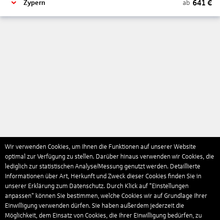
641
€
ab
Zypern
Wir verwenden Cookies, um Ihnen die Funktionen auf unserer Website
optimal zur Verfügung zu stellen. Darüber hinaus verwenden wir Cookies, die
lediglich zur statistischen Analyse/Messung genutzt werden. Detaillierte
Informationen über Art, Herkunft und Zweck dieser Cookies finden Sie in
unserer Erklärung zum Datenschutz. Durch Klick auf "Einstellungen
anpassen" können Sie bestimmen, welche Cookies wir auf Grundlage Ihrer
Einwilligung verwenden dürfen. Sie haben außerdem jederzeit die
Möglichkeit, dem Einsatz von Cookies, die Ihrer Einwilligung bedürfen, zu