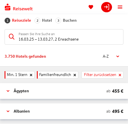
Reiseziele
Hotel
Buchen
1
2
3
Passen Sie Ihre Suche an
16.03.25
–
13.03.27
,
2 Erwachsene
3.750
Hotels gefunden
A-Z
Min. 1 Stern
Familienfreundlich
Filter zurücksetzen
455
€
ab
Ägypten
495
€
ab
Albanien