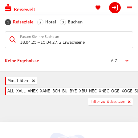
Reiseziele
Hotel
Buchen
1
2
3
Passen Sie Ihre Suche an
18.04.25
–
15.04.27
,
2 Erwachsene
Keine Ergebnisse
A-Z
Min. 1 Stern
ALL_XALL_ANEX_XANE_BCH_BU_BYE_XBU_NEC_XNEC_OGE_XOGE_SL
Filter zurücksetzen