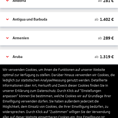
281
€
ab
Andorra
1.402
€
ab
Antigua und Barbuda
289
€
ab
Armenien
1.319
€
ab
Aruba
Wir verwenden Cookies, um Ihnen die Funktionen auf unserer Website
1.265
€
optimal zur Verfügung zu stellen. Darüber hinaus verwenden wir Cookies, die
ab
Australien
lediglich zur statistischen Analyse/Messung genutzt werden. Detaillierte
Informationen über Art, Herkunft und Zweck dieser Cookies finden Sie in
unserer Erklärung zum Datenschutz. Durch Klick auf "Einstellungen
1.567
€
ab
Bahamas
anpassen" können Sie bestimmen, welche Cookies wir auf Grundlage Ihrer
Einwilligung verwenden dürfen. Sie haben außerdem jederzeit die
Möglichkeit, dem Einsatz von Cookies, die Ihrer Einwilligung bedürfen, zu
widersprechen. Durch Klick auf “Zustimmen“ willigen Sie der Verwendung
804
€
ab
Bahrain
aller auf dieser Website einsetzbaren Cookies ein. Ihre Einwilligung ist