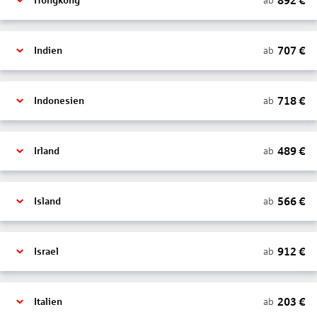
892
€
ab
Hongkong
707
€
ab
Indien
718
€
ab
Indonesien
489
€
ab
Irland
566
€
ab
Island
912
€
ab
Israel
203
€
ab
Italien