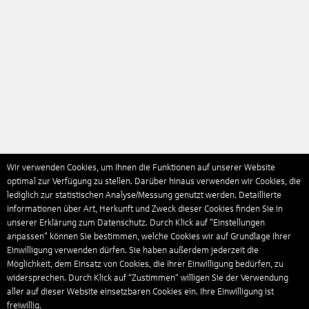
Wir verwenden Cookies, um Ihnen die Funktionen auf unserer Website
optimal zur Verfügung zu stellen. Darüber hinaus verwenden wir Cookies, die
lediglich zur statistischen Analyse/Messung genutzt werden. Detaillierte
Informationen über Art, Herkunft und Zweck dieser Cookies finden Sie in
unserer Erklärung zum Datenschutz. Durch Klick auf "Einstellungen
anpassen" können Sie bestimmen, welche Cookies wir auf Grundlage Ihrer
Einwilligung verwenden dürfen. Sie haben außerdem jederzeit die
Möglichkeit, dem Einsatz von Cookies, die Ihrer Einwilligung bedürfen, zu
widersprechen. Durch Klick auf “Zustimmen“ willigen Sie der Verwendung
aller auf dieser Website einsetzbaren Cookies ein. Ihre Einwilligung ist
freiwillig.