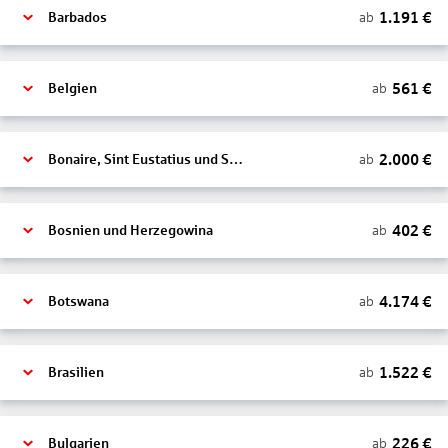
1.191
€
ab
Barbados
561
€
ab
Belgien
2.000
€
ab
Bonaire, Sint Eustatius und Saba
402
€
ab
Bosnien und Herzegowina
4.174
€
ab
Botswana
1.522
€
ab
Brasilien
226
€
ab
Bulgarien