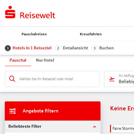
Pauschalreisen
Kreuzfahrten
Hotels in 1 Reiseziel
Detailansicht
Buchen
1
2
3
Pauschal
Nur Hotel
Ihr Abflu
Wählen Sie Ihr Reiseziel oder Hotel
Beliebi
Keine E
Angebote filtern
Beliebteste Filter
Faire Stor