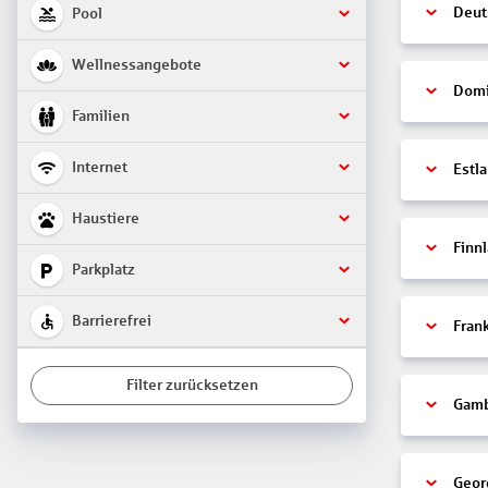
Deut
Pool
Wellnessangebote
Domi
Familien
Internet
Estl
Haustiere
Finn
Parkplatz
Barrierefrei
Fran
Filter zurücksetzen
Gamb
Geor