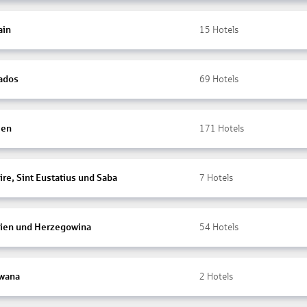
ain
15
Hotels
ados
69
Hotels
ien
171
Hotels
re, Sint Eustatius und Saba
7
Hotels
ien und Herzegowina
54
Hotels
wana
2
Hotels