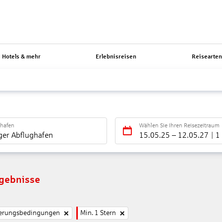
Hotels & mehr
Erlebnisreisen
Reisearte
ghafen
Wählen Sie Ihren Reisezeitraum
ger Abflughafen
15.05.25
–
12.05.27
1
rgebnisse
nierungsbedingungen
Min. 1 Stern