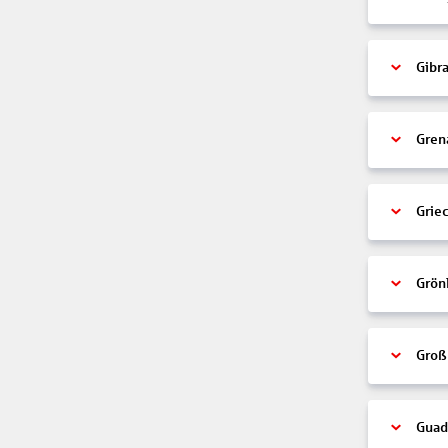
Gibra
Gren
Grie
Grön
Groß
Guad