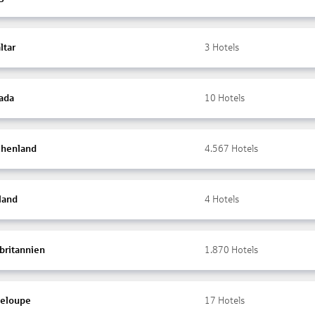
ltar
3
Hotels
ada
10
Hotels
chenland
4.567
Hotels
land
4
Hotels
britannien
1.870
Hotels
eloupe
17
Hotels