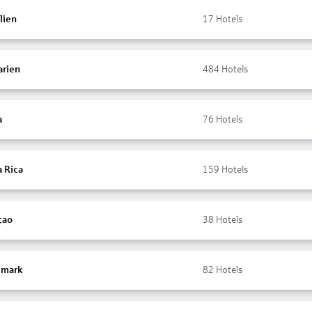
lien
17
Hotels
arien
484
Hotels
a
76
Hotels
a Rica
159
Hotels
çao
38
Hotels
mark
82
Hotels