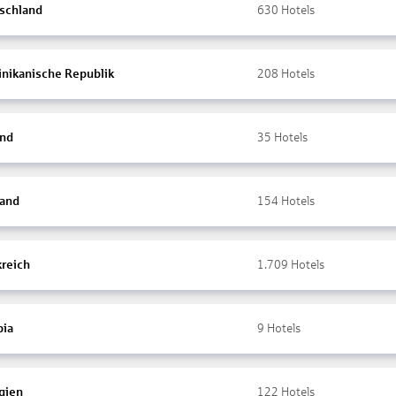
schland
630
Hotels
nikanische Republik
208
Hotels
and
35
Hotels
land
154
Hotels
kreich
1.709
Hotels
ia
9
Hotels
gien
122
Hotels