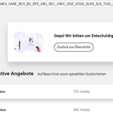
ANEX_XANE_BCH_BU_BYE_XBU_NEC_XNEC_OGE_XOGE_SLRD_SLR_TUID_X
Oops! Wir bitten um Entschuldi
Zurück zur Übersicht
ative Angebote
Auf Basis Ihrer zuvor gewählten Suchkriterien
ten
701
Hotels
nien
462
Hotels