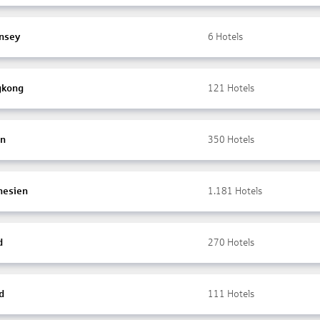
nsey
6
Hotels
gkong
121
Hotels
en
350
Hotels
nesien
1.181
Hotels
d
270
Hotels
d
111
Hotels