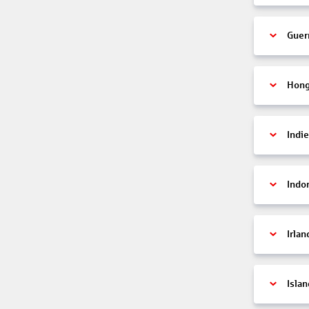
Guer
Hon
Indi
Indo
Irlan
Islan