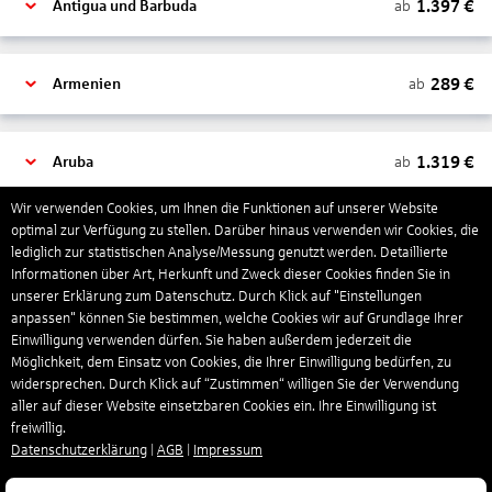
1.397
€
ab
Antigua und Barbuda
289
€
ab
Armenien
1.319
€
ab
Aruba
Wir verwenden Cookies, um Ihnen die Funktionen auf unserer Website
optimal zur Verfügung zu stellen. Darüber hinaus verwenden wir Cookies, die
1.279
€
ab
Australien
lediglich zur statistischen Analyse/Messung genutzt werden. Detaillierte
Informationen über Art, Herkunft und Zweck dieser Cookies finden Sie in
unserer Erklärung zum Datenschutz. Durch Klick auf "Einstellungen
1.390
€
ab
Bahamas
anpassen" können Sie bestimmen, welche Cookies wir auf Grundlage Ihrer
Einwilligung verwenden dürfen. Sie haben außerdem jederzeit die
Möglichkeit, dem Einsatz von Cookies, die Ihrer Einwilligung bedürfen, zu
widersprechen. Durch Klick auf “Zustimmen“ willigen Sie der Verwendung
804
€
ab
Bahrain
aller auf dieser Website einsetzbaren Cookies ein. Ihre Einwilligung ist
freiwillig.
Datenschutzerklärung
|
AGB
|
Impressum
1.192
€
ab
Barbados