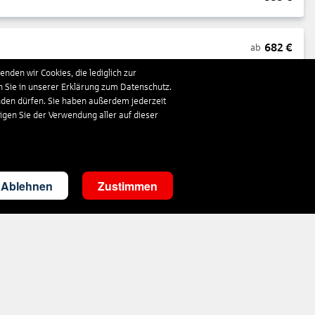
682
€
ab
nden wir Cookies, die lediglich zur
n Sie in unserer Erklärung zum Datenschutz.
1.663
€
ab
nden dürfen. Sie haben außerdem jederzeit
ligen Sie der Verwendung aller auf dieser
310
€
ab
Ablehnen
Zustimmen
3.536
€
ab
290
€
ab
1.410
€
ab