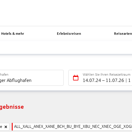
Hotels & mehr
Erlebnisreisen
Reisearte
ghafen
Wählen Sie Ihren Reisezeitraum
ger Abflughafen
14.07.24
–
11.07.26
1
rgebnisse
ne
ALL_XALL_ANEX_XANE_BCH_BU_BYE_XBU_NEC_XNEC_OGE_XOGE