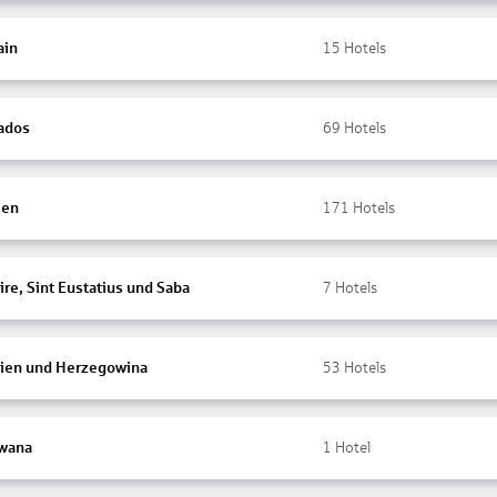
ain
15
Hotels
ados
69
Hotels
ien
171
Hotels
re, Sint Eustatius und Saba
7
Hotels
ien und Herzegowina
53
Hotels
wana
1
Hotel