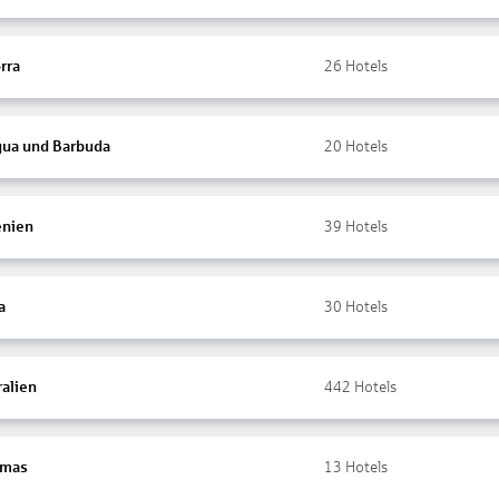
rra
26
Hotels
gua und Barbuda
20
Hotels
nien
39
Hotels
a
30
Hotels
ralien
442
Hotels
amas
13
Hotels