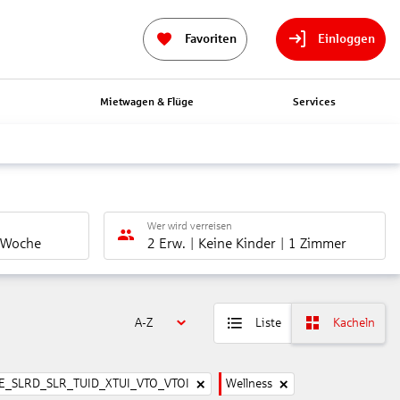
Favoriten
Einloggen
n
Mietwagen & Flüge
Services
Wer wird verreisen
 Woche
2 Erw.
Keine Kinder
1 Zimmer
A-Z
Liste
Kacheln
_SLRD_SLR_TUID_XTUI_VTO_VTOI
Wellness