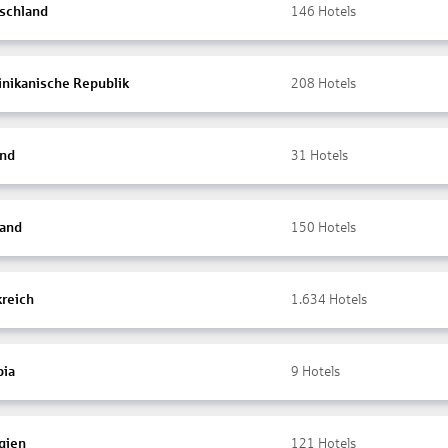
schland
146
Hotels
nikanische Republik
208
Hotels
and
31
Hotels
land
150
Hotels
kreich
1.634
Hotels
ia
9
Hotels
gien
121
Hotels