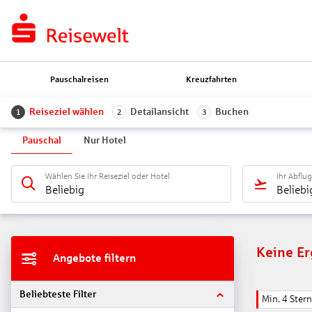
Pauschalreisen
Kreuzfahrten
Reiseziel wählen
Detailansicht
Buchen
1
2
3
Pauschal
Nur Hotel
Wählen Sie Ihr Reiseziel oder Hotel
Ihr Abflu
Beliebig
Beliebi
Keine E
Angebote filtern
Beliebteste Filter
Min. 4 Ster