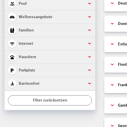
Deut
Pool
Wellnessangebote
Domi
Familien
Internet
Estl
Haustiere
Finn
Parkplatz
Barrierefrei
Fran
Filter zurücksetzen
Gamb
Geor