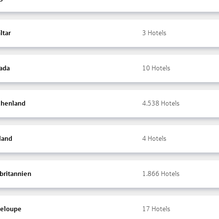
ltar
3
Hotels
ada
10
Hotels
chenland
4.538
Hotels
land
4
Hotels
britannien
1.866
Hotels
eloupe
17
Hotels