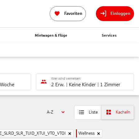
Favoriten
Einloggen
n
Mietwagen & Flüge
Services
Wer wird verreisen
 Woche
2 Erw.
Keine Kinder
1 Zimmer
A-Z
Liste
Kacheln
_SLRD_SLR_TUID_XTUI_VTO_VTOI
Wellness