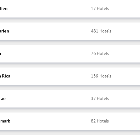
lien
17
Hotels
arien
481
Hotels
a
76
Hotels
a Rica
159
Hotels
çao
37
Hotels
mark
82
Hotels