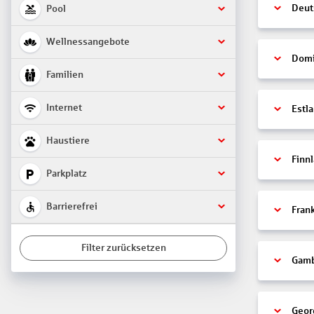
Deut
Pool
Wellnessangebote
Domi
Familien
Internet
Estl
Haustiere
Finn
Parkplatz
Barrierefrei
Fran
Filter zurücksetzen
Gamb
Geor