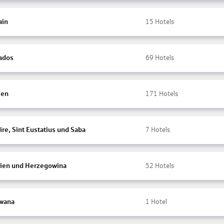
ain
15
Hotels
ados
69
Hotels
ien
171
Hotels
re, Sint Eustatius und Saba
7
Hotels
ien und Herzegowina
52
Hotels
wana
1
Hotel