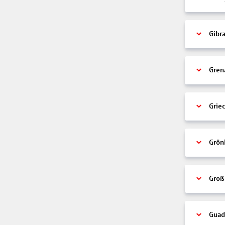
Gibra
Gren
Grie
Grön
Groß
Guad