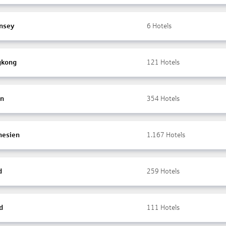
nsey
6
Hotels
gkong
121
Hotels
en
354
Hotels
nesien
1.167
Hotels
d
259
Hotels
d
111
Hotels