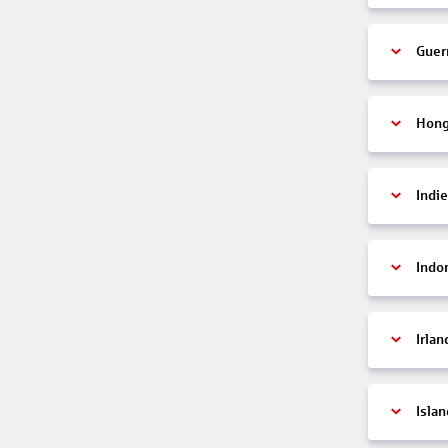
Guer
Hon
Indi
Indo
Irlan
Islan