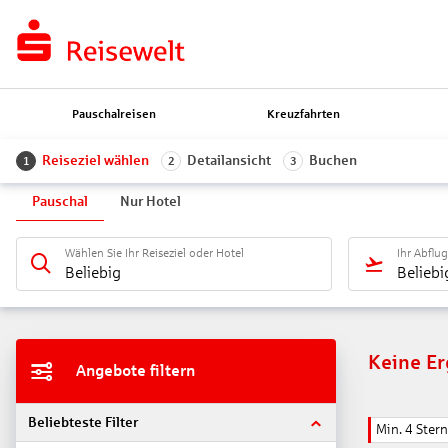
Pauschalreisen
Kreuzfahrten
Reiseziel wählen
Detailansicht
Buchen
1
2
3
Pauschal
Nur Hotel
Wählen Sie Ihr Reiseziel oder Hotel
Ihr Abflu
Beliebig
Beliebi
Keine E
Angebote filtern
Beliebteste Filter
Min. 4 Ster