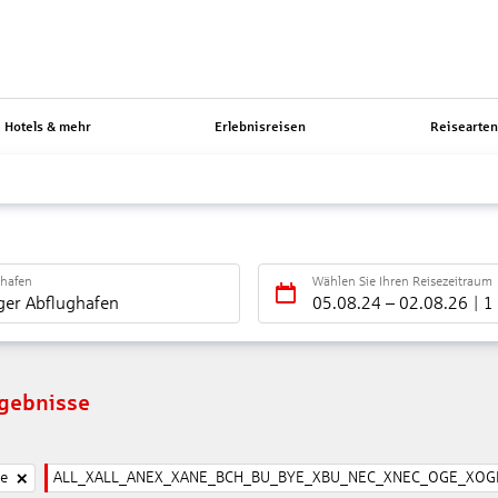
Hotels & mehr
Erlebnisreisen
Reisearte
ghafen
Wählen Sie Ihren Reisezeitraum
ger Abflughafen
05.08.24
–
02.08.26
1
rgebnisse
ne
ALL_XALL_ANEX_XANE_BCH_BU_BYE_XBU_NEC_XNEC_OGE_XOGE