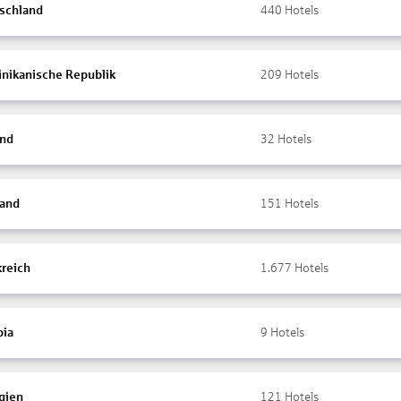
schland
440
Hotels
nikanische Republik
209
Hotels
and
32
Hotels
land
151
Hotels
kreich
1.677
Hotels
ia
9
Hotels
gien
121
Hotels