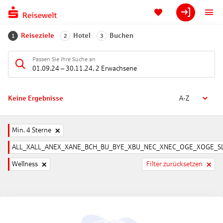
Reiseziele
Hotel
Buchen
1
2
3
Passen Sie Ihre Suche an
01.09.24
–
30.11.24
,
2 Erwachsene
Keine Ergebnisse
A-Z
Min. 4 Sterne
ALL_XALL_ANEX_XANE_BCH_BU_BYE_XBU_NEC_XNEC_OGE_XOGE_SL
Wellness
Filter zurücksetzen