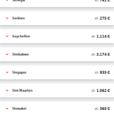
741
€
ab
Senegal
275
€
ab
Serbien
1.114
€
ab
Seychellen
3.174
€
ab
Simbabwe
935
€
ab
Singapur
1.562
€
ab
Sint Maarten
365
€
ab
Slowakei