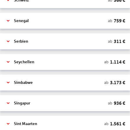
566
€
ab
Schweiz
759
€
ab
Senegal
311
€
ab
Serbien
1.114
€
ab
Seychellen
3.173
€
ab
Simbabwe
936
€
ab
Singapur
1.561
€
ab
Sint Maarten