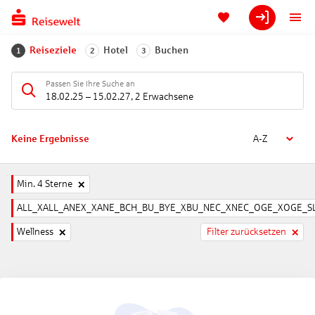
Reiseziele
Hotel
Buchen
1
2
3
Passen Sie Ihre Suche an
18.02.25
–
15.02.27
,
2 Erwachsene
Keine Ergebnisse
A-Z
Min. 4 Sterne
ALL_XALL_ANEX_XANE_BCH_BU_BYE_XBU_NEC_XNEC_OGE_XOGE_SL
Wellness
Filter zurücksetzen