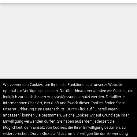
Wir verwenden Cookies, um Ihnen die Funktionen auf unserer Website
optimal zur Verfügung zu stellen. Darüber hinaus verwenden wir Cookies, die
lediglich zur statistischen Analyse/Messung genutzt werden. Detaillierte
Informationen über Art, Herkunft und Zweck dieser Cookies finden Sie in
unserer Erklärung zum Datenschutz. Durch Klick auf "Einstellungen
anpassen" können Sie bestimmen, welche Cookies wir auf Grundlage Ihrer
Einwilligung verwenden dürfen. Sie haben außerdem jederzeit die
Möglichkeit, dem Einsatz von Cookies, die Ihrer Einwilligung bedürfen, zu
widersprechen. Durch Klick auf “Zustimmen“ willigen Sie der Verwendung