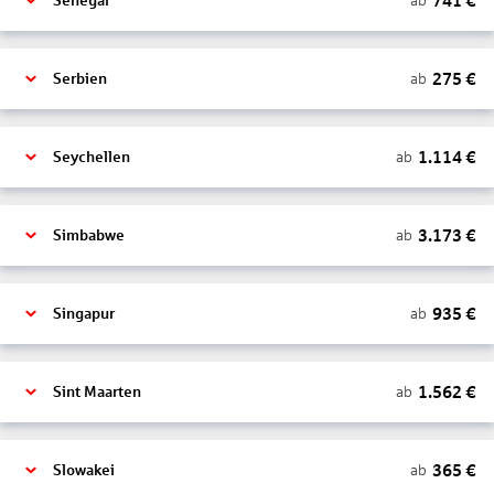
741
€
ab
Senegal
275
€
ab
Serbien
1.114
€
ab
Seychellen
3.173
€
ab
Simbabwe
935
€
ab
Singapur
1.562
€
ab
Sint Maarten
365
€
ab
Slowakei