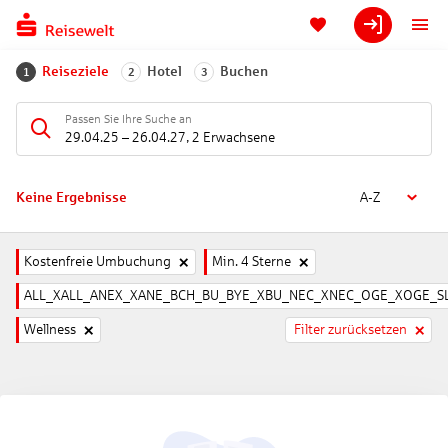
Reiseziele
Hotel
Buchen
1
2
3
Passen Sie Ihre Suche an
29.04.25
–
26.04.27
,
2 Erwachsene
Keine Ergebnisse
A-Z
Kostenfreie Umbuchung
Min. 4 Sterne
ALL_XALL_ANEX_XANE_BCH_BU_BYE_XBU_NEC_XNEC_OGE_XOGE_SL
Wellness
Filter zurücksetzen