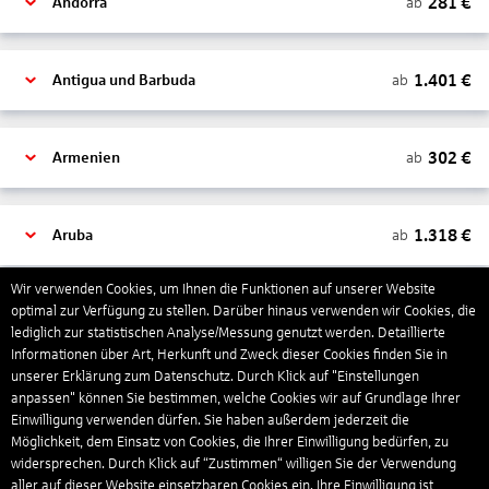
281
€
ab
Andorra
1.401
€
ab
Antigua und Barbuda
302
€
ab
Armenien
1.318
€
ab
Aruba
Wir verwenden Cookies, um Ihnen die Funktionen auf unserer Website
1.265
€
optimal zur Verfügung zu stellen. Darüber hinaus verwenden wir Cookies, die
ab
Australien
lediglich zur statistischen Analyse/Messung genutzt werden. Detaillierte
Informationen über Art, Herkunft und Zweck dieser Cookies finden Sie in
unserer Erklärung zum Datenschutz. Durch Klick auf "Einstellungen
1.567
€
ab
Bahamas
anpassen" können Sie bestimmen, welche Cookies wir auf Grundlage Ihrer
Einwilligung verwenden dürfen. Sie haben außerdem jederzeit die
Möglichkeit, dem Einsatz von Cookies, die Ihrer Einwilligung bedürfen, zu
widersprechen. Durch Klick auf “Zustimmen“ willigen Sie der Verwendung
804
€
ab
Bahrain
aller auf dieser Website einsetzbaren Cookies ein. Ihre Einwilligung ist