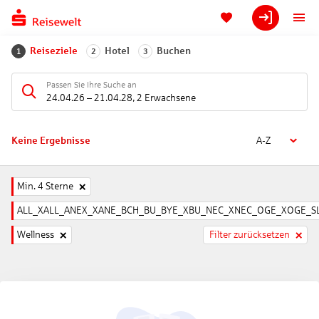
Reiseziele
Hotel
Buchen
1
2
3
Passen Sie Ihre Suche an
24.04.26
–
21.04.28
,
2 Erwachsene
Keine Ergebnisse
A-Z
Min. 4 Sterne
ALL_XALL_ANEX_XANE_BCH_BU_BYE_XBU_NEC_XNEC_OGE_XOGE_SL
Wellness
Filter zurücksetzen