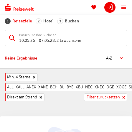
Reiseziele
Hotel
Buchen
1
2
3
Passen Sie Ihre Suche an
10.05.26
–
07.05.28
,
2 Erwachsene
Keine Ergebnisse
A-Z
Min. 4 Sterne
ALL_XALL_ANEX_XANE_BCH_BU_BYE_XBU_NEC_XNEC_OGE_XOGE_SL
Direkt am Strand
Filter zurücksetzen